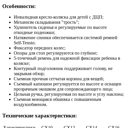
Особенности:
Инвалидная кресло-коляска для детей с ДЦП;
Механизм складывания "трость";
Удлинитель сиденья и регулируемые по высоте
откидные подножки;
Натяжение спинки обеспечивается системой ремней
Self-Tensio;
Фиксатор передних колес;
Опоры для стоп регулируются по глубине;
5-точечный ремень для надежной фиксации ребенка в
коляске;
Контурный подголовник поддерживает голову, не
закрывая обзор;
Съемная прочная сетчатая корзина для вещей;
Съемный капюшон регулируется по высоте и оснащен
прозрачным окошком для сопровождающего лица;
Цельная ручка, регулируемая по высоте и углу наклона;
Съемная моющаяся обшивка с повышенным
воздухообменом.
Технические характеристики:
Характеристики
CX10
CX12
CX14
CX16