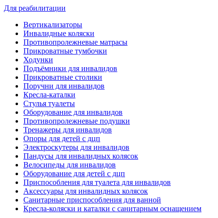
Для реабилитации
Вертикализаторы
Инвалидные коляски
Противопролежневые матрасы
Прикроватные тумбочки
Ходунки
Подъёмники для инвалидов
Прикроватные столики
Поручни для инвалидов
Кресла-каталки
Стулья туалеты
Оборудование для инвалидов
Противопролежневые подушки
Тренажеры для инвалидов
Опоры для детей с дцп
Электроскутеры для инвалидов
Пандусы для инвалидных колясок
Велосипеды для инвалидов
Оборудование для детей с дцп
Приспособления для туалета для инвалидов
Аксессуары для инвалидных колясок
Санитарные приспособления для ванной
Кресла-коляски и каталки с санитарным оснащением