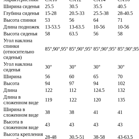
Ширина сиденья
25.5
30.5
35.5
40.5
Глубина сиденья
15-28
20.5-33
25.5-38
28-40.5
Высота спинки
53
56
64
71
Длина подножек
13-53.5
13-63.5
10-56
10-56
Высота сиденья
58
63.5
56
58
Угол наклона
спинки
85°,90°,95°
85°,90°,95°
85°,90°,95°
85°,90°,95
(относительно
сиденья)
Угол наклона
30°
30°
30°
30°
сиденья
Ширина
56
60
65
70
Высота
94
97
94
102
Длина
122
112
124.5
132
Длина в
119
122
120
135
сложенном виде
Ширина в
38
38
41
41
сложенном виде
Высота в
43
43
43
43
сложенном виде
Высота крепления
28-48
30.5-51
38-58
43-63.5