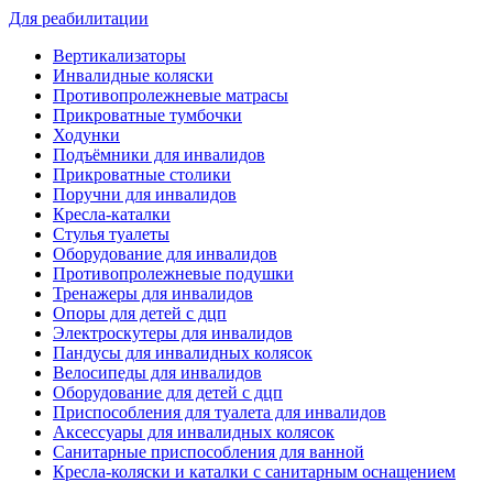
Для реабилитации
Вертикализаторы
Инвалидные коляски
Противопролежневые матрасы
Прикроватные тумбочки
Ходунки
Подъёмники для инвалидов
Прикроватные столики
Поручни для инвалидов
Кресла-каталки
Стулья туалеты
Оборудование для инвалидов
Противопролежневые подушки
Тренажеры для инвалидов
Опоры для детей с дцп
Электроскутеры для инвалидов
Пандусы для инвалидных колясок
Велосипеды для инвалидов
Оборудование для детей с дцп
Приспособления для туалета для инвалидов
Аксессуары для инвалидных колясок
Санитарные приспособления для ванной
Кресла-коляски и каталки с санитарным оснащением