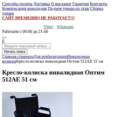
Способы оплаты
Доставка
О магазине
Гарантия
Контакты
Компенсация инвалидам
Подъем товара на этаж
Сборка
товара
САЙТ ВРЕМЕННО НЕ РАБОТАЕТ!!!
Viber
Whatsapp
Работаем
с 09-00 до 21-00
0
Начать поиск
Главная страница
Для реабилитации
Инвалидные
коляски
Кресло-коляска инвалидная Оптим 512AE 51 см
Кресло-коляска инвалидная Оптим
512AE 51 см