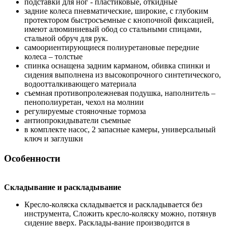
подставки для ног - пластиковые, откидные
задние колеса пневматические, широкие, с глубоким
протектором быстросъемные с кнопочной фиксацией,
имеют алюминиевый обод со стальными спицами,
стальной обруч для рук.
самоориентирующиеся полиуретановые передние
колеса – толстые
спинка оснащена задним карманом, обивка спинки и
сидения выполнена из высокопрочного синтетического,
водоотталкивающего материала
съемная противопролежневая подушка, наполнитель –
пенополиуретан, чехол на молнии
регулируемые стояночные тормоза
антиопрокидыватели съемные
в комплекте насос, 2 запасные камеры, универсальный
ключ и заглушки
Особенности
Складывание и раскладывание
Кресло-коляска складывается и раскладывается без
инструмента, Сложить кресло-коляску можно, потянув
сидение вверх. Расклады-вание производится в