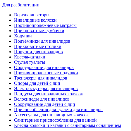
Для реабилитации
Вертикализаторы
Инвалидные коляски
Противопролежневые матрасы
Прикроватные тумбочки
Ходунки
Подъёмники для инвалидов
Прикроватные столики
Поручни для инвалидов
Кресла-каталки
Стулья туалеты
Оборудование для инвалидов
Противопролежневые подушки
Тренажеры для инвалидов
Опоры для детей с дцп
Электроскутеры для инвалидов
Пандусы для инвалидных колясок
Велосипеды для инвалидов
Оборудование для детей с дцп
Приспособления для туалета для инвалидов
Аксессуары для инвалидных колясок
Санитарные приспособления для ванной
Кресла-коляски и каталки с санитарным оснащением