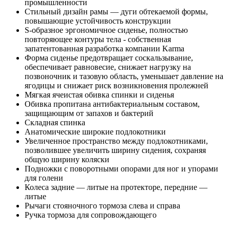
промышленности
Стильный дизайн рамы — дуги обтекаемой формы,
повышающие устойчивость конструкции
S-образное эргономичное сиденье, полностью
повторяющее контуры тела - собственная
запатентованная разработка компании Karma
Форма сиденье предотвращает соскальзывание,
обеспечивает равновесие, снижает нагрузку на
позвоночник и тазовую область, уменьшает давление на
ягодицы и снижает риск возникновения пролежней
Мягкая ячеистая обивка спинки и сиденья
Обивка пропитана антибактериальным составом,
защищающим от запахов и бактерий
Складная спинка
Анатомические широкие подлокотники
Увеличенное пространство между подлокотниками,
позволившее увеличить ширину сидения, сохраняя
общую ширину коляски
Подножки с поворотными опорами для ног и упорами
для голени
Колеса задние — литые на протекторе, передние —
литые
Рычаги стояночного тормоза слева и справа
Ручка тормоза для сопровождающего