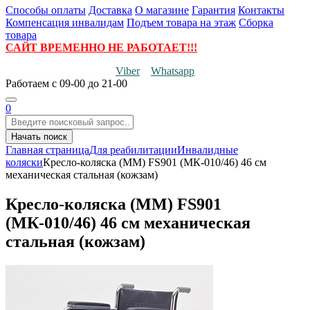
Способы оплаты
Доставка
О магазине
Гарантия
Контакты
Компенсация инвалидам
Подъем товара на этаж
Сборка
товара
САЙТ ВРЕМЕННО НЕ РАБОТАЕТ!!!
Viber
Whatsapp
Работаем
с 09-00 до 21-00
0
Начать поиск
Главная страница
Для реабилитации
Инвалидные
коляски
Кресло-коляска (ММ) FS901 (МК-010/46) 46 см
механическая стальная (кожзам)
Кресло-коляска (ММ) FS901
(МК-010/46) 46 см механическая
стальная (кожзам)