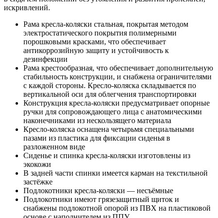
искривлений.
Рама кресла-коляски стальная, покрытая методом
электростатического покрытия полимерными
порошковыми красками, что обеспечивает
антикоррозийную защиту и устойчивость к
дезинфекции
Рама крестообразная, что обеспечивает дополнительную
стабильность конструкции, и снабжена ограничителями
с каждой стороны. Кресло-коляска складывается по
вертикальной оси для облегчения транспортировки
Конструкция кресла-коляски предусматривает опорные
ручки для сопровождающего лица с анатомическими
наконечниками из нескользящего материала
Кресло-коляска оснащена четырьмя специальными
пазами из пластика для фиксации сиденья в
разложенном виде
Сиденье и спинка кресла-коляски изготовлены из
экокожи
В задней части спинки имеется карман на текстильной
застёжке
Подлокотники кресла-коляски — несъёмные
Подлокотники имеют грязезащитный щиток и
снабжены подлокотной опорой из ПВХ на пластиковой
основе с наполнителем из ППУ