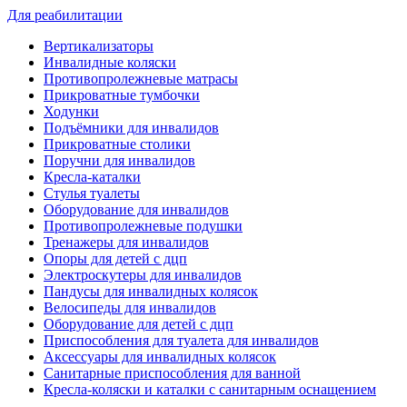
Для реабилитации
Вертикализаторы
Инвалидные коляски
Противопролежневые матрасы
Прикроватные тумбочки
Ходунки
Подъёмники для инвалидов
Прикроватные столики
Поручни для инвалидов
Кресла-каталки
Стулья туалеты
Оборудование для инвалидов
Противопролежневые подушки
Тренажеры для инвалидов
Опоры для детей с дцп
Электроскутеры для инвалидов
Пандусы для инвалидных колясок
Велосипеды для инвалидов
Оборудование для детей с дцп
Приспособления для туалета для инвалидов
Аксессуары для инвалидных колясок
Санитарные приспособления для ванной
Кресла-коляски и каталки с санитарным оснащением