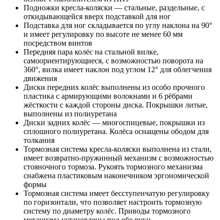
Подножки кресла-коляски — стальные, раздельные, с
откидывающейся вверх подставкой для ног
Подставка для ног складывается по углу наклона на 90°
и имеет регулировку по высоте не менее 60 мм
посредством винтов
Передняя пара колёс на стальной вилке,
самоориентирующиеся, с возможностью поворота на
360°, вилка имеет наклон под углом 12° для облегчения
движения
Диски передних колёс выполнены из особо прочного
пластика с армирующими волокнами и 6 рёбрами
жёсткости с каждой стороны диска. Покрышки литые,
выполнены из полиуретана
Диски задних колёс — многоспицевые, покрышки из
сплошного полиуретана. Колёса оснащены ободом для
толкания
Тормозная система кресла-коляски выполнена из стали,
имеет возвратно-пружинный механизм с возможностью
стояночного тормоза. Рукоять тормозного механизма
снабжена пластиковым наконечником эргономической
формы
Тормозная система имеет бесступенчатую регулировку
по горизонтали, что позволяет настроить тормозную
систему по диаметру колёс. Приводы тормозного
механизма установлены под обе руки