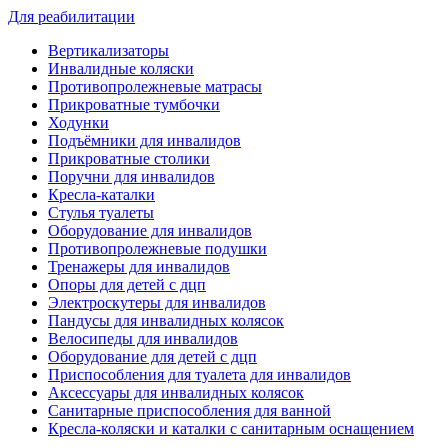
Для реабилитации
Вертикализаторы
Инвалидные коляски
Противопролежневые матрасы
Прикроватные тумбочки
Ходунки
Подъёмники для инвалидов
Прикроватные столики
Поручни для инвалидов
Кресла-каталки
Стулья туалеты
Оборудование для инвалидов
Противопролежневые подушки
Тренажеры для инвалидов
Опоры для детей с дцп
Электроскутеры для инвалидов
Пандусы для инвалидных колясок
Велосипеды для инвалидов
Оборудование для детей с дцп
Приспособления для туалета для инвалидов
Аксессуары для инвалидных колясок
Санитарные приспособления для ванной
Кресла-коляски и каталки с санитарным оснащением