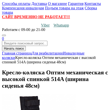
Способы оплаты
Доставка
О магазине
Гарантия
Контакты
Компенсация инвалидам
Подъем товара на этаж
Сборка
товара
САЙТ ВРЕМЕННО НЕ РАБОТАЕТ!!!
Viber
Whatsapp
Работаем
с 09-00 до 21-00
0
Начать поиск
Главная страница
Для реабилитации
Инвалидные
коляски
Кресло-коляска Оптим механическая с высокой
спинкой 514A (ширина сиденья 48см)
Кресло-коляска Оптим механическая с
высокой спинкой 514A (ширина
сиденья 48см)