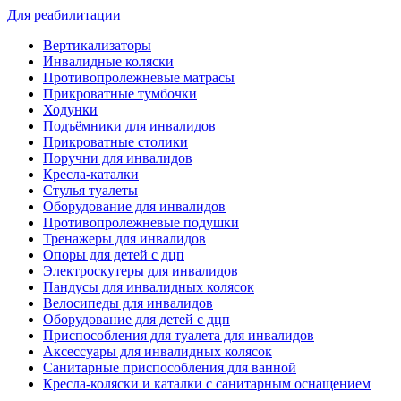
Для реабилитации
Вертикализаторы
Инвалидные коляски
Противопролежневые матрасы
Прикроватные тумбочки
Ходунки
Подъёмники для инвалидов
Прикроватные столики
Поручни для инвалидов
Кресла-каталки
Стулья туалеты
Оборудование для инвалидов
Противопролежневые подушки
Тренажеры для инвалидов
Опоры для детей с дцп
Электроскутеры для инвалидов
Пандусы для инвалидных колясок
Велосипеды для инвалидов
Оборудование для детей с дцп
Приспособления для туалета для инвалидов
Аксессуары для инвалидных колясок
Санитарные приспособления для ванной
Кресла-коляски и каталки с санитарным оснащением