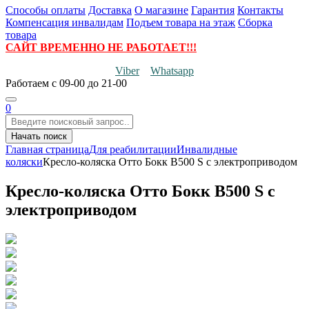
Способы оплаты
Доставка
О магазине
Гарантия
Контакты
Компенсация инвалидам
Подъем товара на этаж
Сборка
товара
САЙТ ВРЕМЕННО НЕ РАБОТАЕТ!!!
Viber
Whatsapp
Работаем
с 09-00 до 21-00
0
Начать поиск
Главная страница
Для реабилитации
Инвалидные
коляски
Кресло-коляска Отто Бокк B500 S с электроприводом
Кресло-коляска Отто Бокк B500 S с
электроприводом