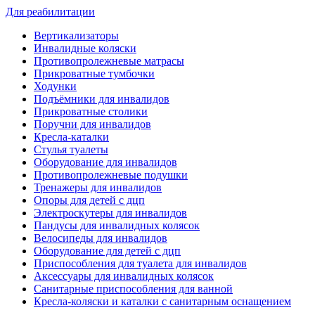
Для реабилитации
Вертикализаторы
Инвалидные коляски
Противопролежневые матрасы
Прикроватные тумбочки
Ходунки
Подъёмники для инвалидов
Прикроватные столики
Поручни для инвалидов
Кресла-каталки
Стулья туалеты
Оборудование для инвалидов
Противопролежневые подушки
Тренажеры для инвалидов
Опоры для детей с дцп
Электроскутеры для инвалидов
Пандусы для инвалидных колясок
Велосипеды для инвалидов
Оборудование для детей с дцп
Приспособления для туалета для инвалидов
Аксессуары для инвалидных колясок
Санитарные приспособления для ванной
Кресла-коляски и каталки с санитарным оснащением