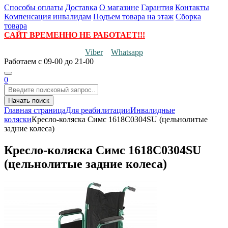
Способы оплаты
Доставка
О магазине
Гарантия
Контакты
Компенсация инвалидам
Подъем товара на этаж
Сборка
товара
САЙТ ВРЕМЕННО НЕ РАБОТАЕТ!!!
Viber
Whatsapp
Работаем
с 09-00 до 21-00
0
Начать поиск
Главная страница
Для реабилитации
Инвалидные
коляски
Кресло-коляска Симс 1618С0304SU (цельнолитые
задние колеса)
Кресло-коляска Симс 1618С0304SU
(цельнолитые задние колеса)