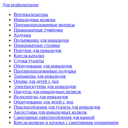
Для реабилитации
Вертикализаторы
Инвалидные коляски
Противопролежневые матрасы
Прикроватные тумбочки
Ходунки
Подъёмники для инвалидов
Прикроватные столики
Поручни для инвалидов
Кресла-каталки
Стулья туалеты
Оборудование для инвалидов
Противопролежневые подушки
Тренажеры для инвалидов
Опоры для детей с дцп
Электроскутеры для инвалидов
Пандусы для инвалидных колясок
Велосипеды для инвалидов
Оборудование для детей с дцп
Приспособления для туалета для инвалидов
Аксессуары для инвалидных колясок
Санитарные приспособления для ванной
Кресла-коляски и каталки с санитарным оснащением