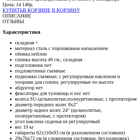
Цена:
14 140
р.
КУПИТЬ
В КОРЗИНЕ
В КОРЗИНУ
ОПИСАНИЕ
ОТЗЫВЫ
Характеристики
складная +
материал сталь с порошковым напылением
обивка нейлон
спинка высота 49 см., складная
подголовник нет
подлокотники съемные
подножки съемные, с регулируемым наклоном и
упорами для голени, регулируемые по высоте
абдуктор нет
фиксаторы для туловища и ног нет
колеса SU-цельнолитые,полиуретановые, с протектором
диаметр передних колес 8х2"
диаметр задних колес 24" (цельнолитые,
полиуретановые, с протектором)
угол наклона сиденья не регулируемый
вес 19 кг
габариты 62х110х93 см (в разложенном состоянии)
29х76х72 см (в сложенном состоянии, без подножек)