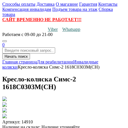
Способы оплаты
Доставка
О магазине
Гарантия
Контакты
Компенсация инвалидам
Подъем товара на этаж
Сборка
товара
САЙТ ВРЕМЕННО НЕ РАБОТАЕТ!!!
Viber
Whatsapp
Работаем
с 09-00 до 21-00
0
Начать поиск
Главная страница
Для реабилитации
Инвалидные
коляски
Кресло-коляска Симс-2 1618С0303М(СН)
Кресло-коляска Симс-2
1618С0303М(СН)
Артикул: 14910
Наличие на складе:
Наличие уточняйте