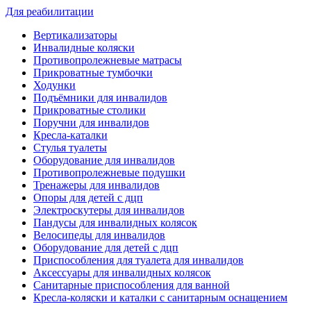
Для реабилитации
Вертикализаторы
Инвалидные коляски
Противопролежневые матрасы
Прикроватные тумбочки
Ходунки
Подъёмники для инвалидов
Прикроватные столики
Поручни для инвалидов
Кресла-каталки
Стулья туалеты
Оборудование для инвалидов
Противопролежневые подушки
Тренажеры для инвалидов
Опоры для детей с дцп
Электроскутеры для инвалидов
Пандусы для инвалидных колясок
Велосипеды для инвалидов
Оборудование для детей с дцп
Приспособления для туалета для инвалидов
Аксессуары для инвалидных колясок
Санитарные приспособления для ванной
Кресла-коляски и каталки с санитарным оснащением