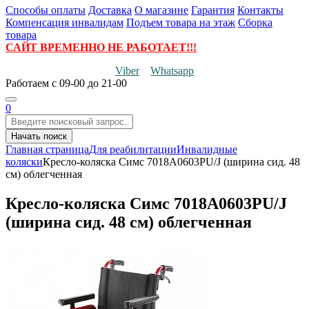
Способы оплаты
Доставка
О магазине
Гарантия
Контакты
Компенсация инвалидам
Подъем товара на этаж
Сборка
товара
САЙТ ВРЕМЕННО НЕ РАБОТАЕТ!!!
Viber
Whatsapp
Работаем
с 09-00 до 21-00
0
Начать поиск
Главная страница
Для реабилитации
Инвалидные
коляски
Кресло-коляска Симс 7018A0603PU/J (ширина сид. 48
см) облегченная
Кресло-коляска Симс 7018A0603PU/J
(ширина сид. 48 см) облегченная