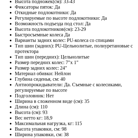
Высота подножек(см): 33-43
Фиксаторы пяток: Да
Откидные подлокотники: Да
Регулируемые по высоте подлокотники: Да
Возможность подъезда под стол: Да
Высота подлокотников(см): 23-29
Быстросъемные колеса Да
Варианты задних колес: PU-колеса со спицами
Тип шин (задних): PU-Цельнолитые, полиуретановые с
протектора
Тип шин (передних): Цельнолитые
Размер передних колес: 7"x 1"
Размер задних колес: 24"
Материал обивки: Нейлон
Глубина сиденья, см: 40
Антиопрокидыватели: Да. Съемные с колесиками,
регулируемые по высоте
Подголовник: Нет
Ширина в сложенном виде (см): 35
Длина (см): 110
Высота (см): 93
Вес нетто кг: 18,9
Максимальная нагрузка, кг: 115
Высота упаковки, см: 98
Ширина упаковки, см: 38