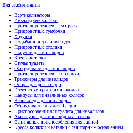
Для реабилитации
Вертикализаторы
Инвалидные коляски
Противопролежневые матрасы
Прикроватные тумбочки
Ходунки
Подъёмники для инвалидов
Прикроватные столики
Поручни для инвалидов
Кресла-каталки
Стулья туалеты
Оборудование для инвалидов
Противопролежневые подушки
Тренажеры для инвалидов
Опоры для детей с дцп
Электроскутеры для инвалидов
Пандусы для инвалидных колясок
Велосипеды для инвалидов
Оборудование для детей с дцп
Приспособления для туалета для инвалидов
Аксессуары для инвалидных колясок
Санитарные приспособления для ванной
Кресла-коляски и каталки с санитарным оснащением