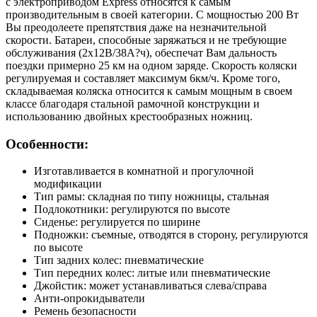
с электроприводом Express относятся к самым
производительным в своей категории. С мощностью 200 Вт
Вы преодолеете препятствия даже на незначительной
скорости. Батареи, способные заряжаться и не требующие
обслуживания (2x12В/38А?ч), обеспечат Вам дальность
поездки примерно 25 км на одном заряде. Скорость коляски
регулируемая и составляет максимум 6км/ч. Кроме того,
складываемая коляска относится к самым мощным в своем
классе благодаря стальной рамочной конструкции и
использованию двойных крестообразных ножниц.
Особенности:
Изготавливается в комнатной и прогулочной
модификации
Тип рамы: складная по типу ножницы, стальная
Подлокотники: регулируются по высоте
Сиденье: регулируется по ширине
Подножки: съемные, отводятся в сторону, регулируются
по высоте
Тип задних колес: пневматические
Тип передних колес: литые или пневматические
Джойстик: может устанавливаться слева/справа
Анти-опрокидыватели
Ремень безопасности