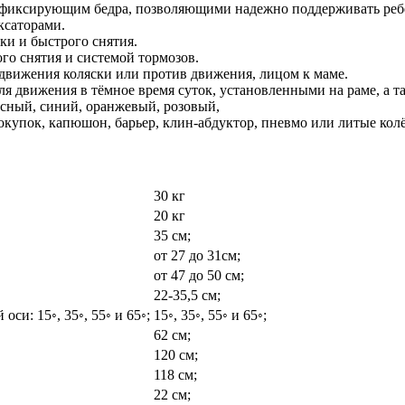
 фиксирующим бедра, позволяющими надежно поддерживать реб
ксаторами.
и и быстрого снятия.
го снятия и системой тормозов.
вижения коляски или против движения, лицом к маме.
 движения в тёмное время суток, установленными на раме, а т
асный, синий, оранжевый, розовый,
окупок, капюшон, барьер, клин-абдуктор, пневмо или литые кол
30 кг
20 кг
35 см;
от 27 до 31см;
от 47 до 50 см;
22-35,5 см;
си: 15◦, 35◦, 55◦ и 65◦;
15◦, 35◦, 55◦ и 65◦;
62 см;
120 см;
118 см;
22 см;