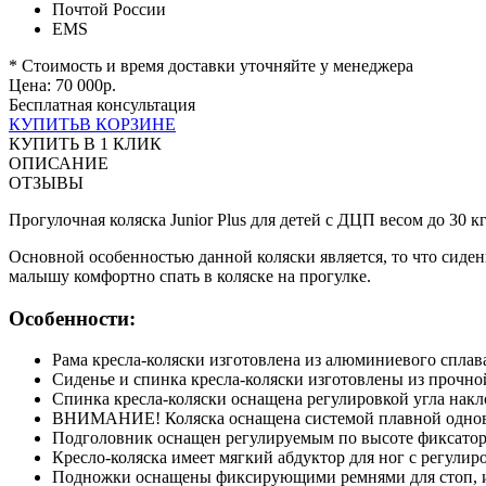
Почтой России
EMS
* Стоимость и время доставки уточняйте у менеджера
Цена:
70 000
р.
Бесплатная консультация
КУПИТЬ
В КОРЗИНЕ
КУПИТЬ В 1 КЛИК
ОПИСАНИЕ
ОТЗЫВЫ
Прогулочная коляска Junior Plus для детей с ДЦП весом до 30 
Основной особенностью данной коляски является, то что сиден
малышу комфортно спать в коляске на прогулке.
Особенности:
Рама кресла-коляски изготовлена из алюминиевого спла
Сиденье и спинка кресла-коляски изготовлены из прочной
Спинка кресла-коляски оснащена регулировкой угла накл
ВНИМАНИЕ! Коляска оснащена системой плавной одновр
Подголовник оснащен регулируемым по высоте фиксатор
Кресло-коляска имеет мягкий абдуктор для ног с регули
Подножки оснащены фиксирующими ремнями для стоп, 