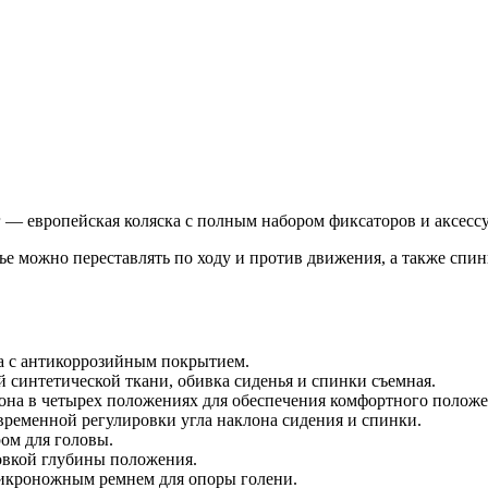
кг — европейская коляска с полным набором фиксаторов и аксесс
ье можно переставлять по ходу и против движения, а также спи
ва с антикоррозийным покрытием.
 синтетической ткани, обивка сиденья и спинки съемная.
она в четырех положениях для обеспечения комфортного положен
еменной регулировки угла наклона сидения и спинки.
ом для головы.
ровкой глубины положения.
икроножным ремнем для опоры голени.