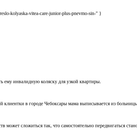
slo-kolyaska-vitea-care-junior-plus-pnevmo-sin-" }
ть ему инвалидную коляску для узкой квартиры.
ей клиентки в городе Чебоксары мама выписывается из больницы,
ств может сложиться так, что самостоятельно передвигаться стан