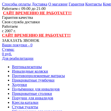
Способы оплаты
Доставка
О магазине
Гарантия
Контакты
Комп
Работаем с 09-00 до 21-00
САЙТ ВРЕМЕННО НЕ РАБОТАЕТ!!!
Гарантия качества
Своя служба доставки
Работаем
с 2007 г.
САЙТ ВРЕМЕННО НЕ РАБОТАЕТ!!!
ЗАКАЗАТЬ ЗВОНОК
Ваши покупки -
0
Сумма:
0 руб.
Для реабилитации
Вертикализаторы
Инвалидные коляски
Противопролежневые матрасы
Прикроватные тумбочки
Ходунки
Подъёмники для инвалидов
Прикроватные столики
Поручни для инвалидов
Кресла-каталки
Стулья туалеты