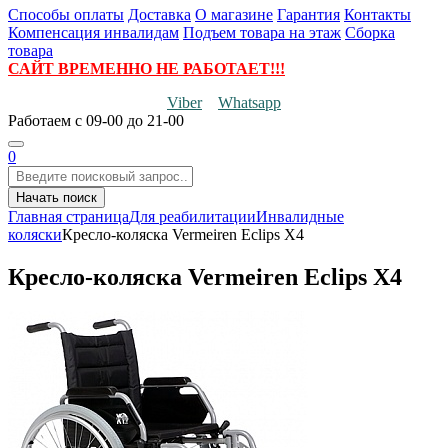
Способы оплаты
Доставка
О магазине
Гарантия
Контакты
Компенсация инвалидам
Подъем товара на этаж
Сборка
товара
САЙТ ВРЕМЕННО НЕ РАБОТАЕТ!!!
Viber
Whatsapp
Работаем
с 09-00 до 21-00
0
Начать поиск
Главная страница
Для реабилитации
Инвалидные
коляски
Кресло-коляска Vermeiren Eclips X4
Кресло-коляска Vermeiren Eclips X4