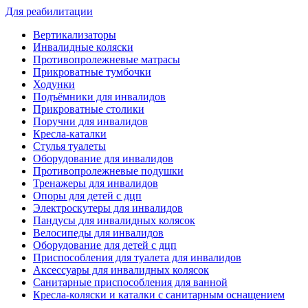
Для реабилитации
Вертикализаторы
Инвалидные коляски
Противопролежневые матрасы
Прикроватные тумбочки
Ходунки
Подъёмники для инвалидов
Прикроватные столики
Поручни для инвалидов
Кресла-каталки
Стулья туалеты
Оборудование для инвалидов
Противопролежневые подушки
Тренажеры для инвалидов
Опоры для детей с дцп
Электроскутеры для инвалидов
Пандусы для инвалидных колясок
Велосипеды для инвалидов
Оборудование для детей с дцп
Приспособления для туалета для инвалидов
Аксессуары для инвалидных колясок
Санитарные приспособления для ванной
Кресла-коляски и каталки с санитарным оснащением