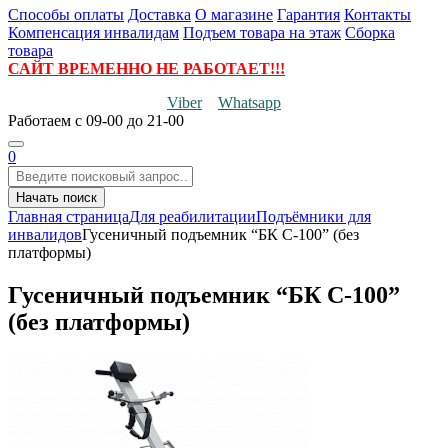
Способы оплаты
Доставка
О магазине
Гарантия
Контакты
Компенсация инвалидам
Подъем товара на этаж
Сборка
товара
САЙТ ВРЕМЕННО НЕ РАБОТАЕТ!!!
Viber
Whatsapp
Работаем
с 09-00 до 21-00
0
Начать поиск
Главная страница
Для реабилитации
Подъёмники для
инвалидов
Гусеничный подъемник “БК С-100” (без
платформы)
Гусеничный подъемник “БК С-100”
(без платформы)