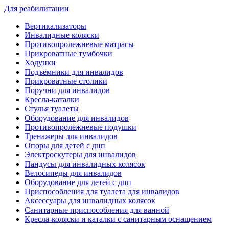
Для реабилитации
Вертикализаторы
Инвалидные коляски
Противопролежневые матрасы
Прикроватные тумбочки
Ходунки
Подъёмники для инвалидов
Прикроватные столики
Поручни для инвалидов
Кресла-каталки
Стулья туалеты
Оборудование для инвалидов
Противопролежневые подушки
Тренажеры для инвалидов
Опоры для детей с дцп
Электроскутеры для инвалидов
Пандусы для инвалидных колясок
Велосипеды для инвалидов
Оборудование для детей с дцп
Приспособления для туалета для инвалидов
Аксессуары для инвалидных колясок
Санитарные приспособления для ванной
Кресла-коляски и каталки с санитарным оснащением