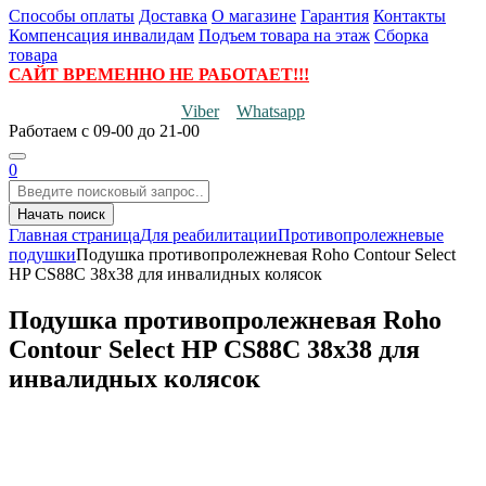
Способы оплаты
Доставка
О магазине
Гарантия
Контакты
Компенсация инвалидам
Подъем товара на этаж
Сборка
товара
САЙТ ВРЕМЕННО НЕ РАБОТАЕТ!!!
Viber
Whatsapp
Работаем
с 09-00 до 21-00
0
Начать поиск
Главная страница
Для реабилитации
Противопролежневые
подушки
Подушка противопролежневая Roho Contour Select
HP CS88C 38х38 для инвалидных колясок
Подушка противопролежневая Roho
Contour Select HP CS88C 38х38 для
инвалидных колясок