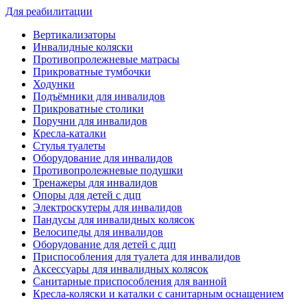
Для реабилитации
Вертикализаторы
Инвалидные коляски
Противопролежневые матрасы
Прикроватные тумбочки
Ходунки
Подъёмники для инвалидов
Прикроватные столики
Поручни для инвалидов
Кресла-каталки
Стулья туалеты
Оборудование для инвалидов
Противопролежневые подушки
Тренажеры для инвалидов
Опоры для детей с дцп
Электроскутеры для инвалидов
Пандусы для инвалидных колясок
Велосипеды для инвалидов
Оборудование для детей с дцп
Приспособления для туалета для инвалидов
Аксессуары для инвалидных колясок
Санитарные приспособления для ванной
Кресла-коляски и каталки с санитарным оснащением