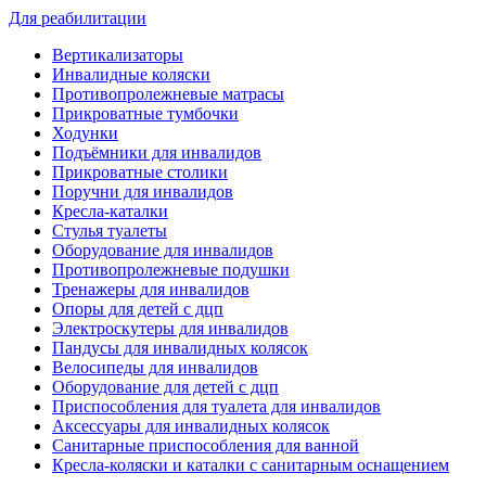
Для реабилитации
Вертикализаторы
Инвалидные коляски
Противопролежневые матрасы
Прикроватные тумбочки
Ходунки
Подъёмники для инвалидов
Прикроватные столики
Поручни для инвалидов
Кресла-каталки
Стулья туалеты
Оборудование для инвалидов
Противопролежневые подушки
Тренажеры для инвалидов
Опоры для детей с дцп
Электроскутеры для инвалидов
Пандусы для инвалидных колясок
Велосипеды для инвалидов
Оборудование для детей с дцп
Приспособления для туалета для инвалидов
Аксессуары для инвалидных колясок
Санитарные приспособления для ванной
Кресла-коляски и каталки с санитарным оснащением