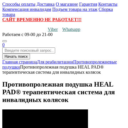
Способы оплаты
Доставка
О магазине
Гарантия
Контакты
Компенсация инвалидам
Подъем товара на этаж
Сборка
товара
САЙТ ВРЕМЕННО НЕ РАБОТАЕТ!!!
Viber
Whatsapp
Работаем
с 09-00 до 21-00
0
Начать поиск
Главная страница
Для реабилитации
Противопролежневые
подушки
Противопролежная подушка HEAL PAD®
терапевтическая система для инвалидных колясок
Противопролежная подушка HEAL
PAD® терапевтическая система для
инвалидных колясок