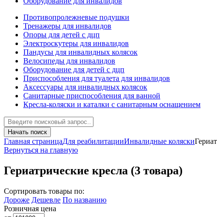
Оборудование для инвалидов
Противопролежневые подушки
Тренажеры для инвалидов
Опоры для детей с дцп
Электроскутеры для инвалидов
Пандусы для инвалидных колясок
Велосипеды для инвалидов
Оборудование для детей с дцп
Приспособления для туалета для инвалидов
Аксессуары для инвалидных колясок
Санитарные приспособления для ванной
Кресла-коляски и каталки с санитарным оснащением
Начать поиск
Главная страница
Для реабилитации
Инвалидные коляски
Гериат
Вернуться на главную
Гериатрические кресла
(3 товара)
Сортировать товары по:
Дороже
Дешевле
По названию
Розничная цена