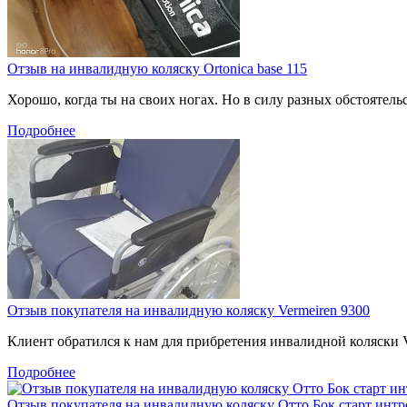
Отзыв на инвалидную коляску Ortonica base 115
Хорошо, когда ты на своих ногах. Но в силу разных обстоятель
Подробнее
Отзыв покупателя на инвалидную коляску Vermeiren 9300
Клиент обратился к нам для прибретения инвалидной коляски Ve
Подробнее
Отзыв покупателя на инвалидную коляску Отто Бок старт интр