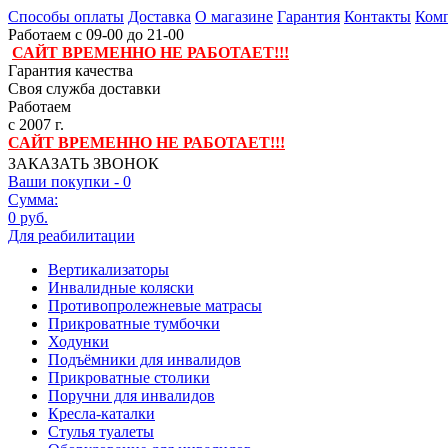
Способы оплаты
Доставка
О магазине
Гарантия
Контакты
Комп
Работаем с 09-00 до 21-00
САЙТ ВРЕМЕННО НЕ РАБОТАЕТ!!!
Гарантия качества
Своя служба доставки
Работаем
с 2007 г.
САЙТ ВРЕМЕННО НЕ РАБОТАЕТ!!!
ЗАКАЗАТЬ ЗВОНОК
Ваши покупки -
0
Сумма:
0 руб.
Для реабилитации
Вертикализаторы
Инвалидные коляски
Противопролежневые матрасы
Прикроватные тумбочки
Ходунки
Подъёмники для инвалидов
Прикроватные столики
Поручни для инвалидов
Кресла-каталки
Стулья туалеты