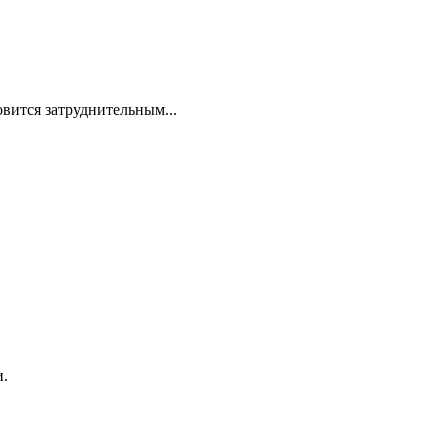
овится затруднительным...
и.