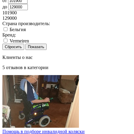
от
до
101900
129000
Страна производитель:
Бельгия
Бренд:
Vermeiren
Клиенты о нас
5
отзывов в категории
Помощь в подборе инвалидной коляски