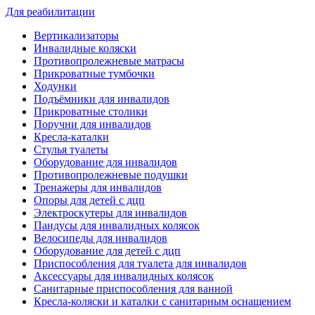
Для реабилитации
Вертикализаторы
Инвалидные коляски
Противопролежневые матрасы
Прикроватные тумбочки
Ходунки
Подъёмники для инвалидов
Прикроватные столики
Поручни для инвалидов
Кресла-каталки
Стулья туалеты
Оборудование для инвалидов
Противопролежневые подушки
Тренажеры для инвалидов
Опоры для детей с дцп
Электроскутеры для инвалидов
Пандусы для инвалидных колясок
Велосипеды для инвалидов
Оборудование для детей с дцп
Приспособления для туалета для инвалидов
Аксессуары для инвалидных колясок
Санитарные приспособления для ванной
Кресла-коляски и каталки с санитарным оснащением