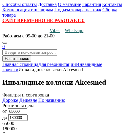
Способы оплаты
Доставка
О магазине
Гарантия
Контакты
Компенсация инвалидам
Подъем товара на этаж
Сборка
товара
САЙТ ВРЕМЕННО НЕ РАБОТАЕТ!!!
Viber
Whatsapp
Работаем
с 09-00 до 21-00
0
Начать поиск
Главная страница
Для реабилитации
Инвалидные
коляски
Инвалидные коляски Akcesmed
Инвалидные коляски Akcesmed
Фильтры и сортировка
Дороже
Дешевле
По названию
Розничная цена
от
до
65000
180000