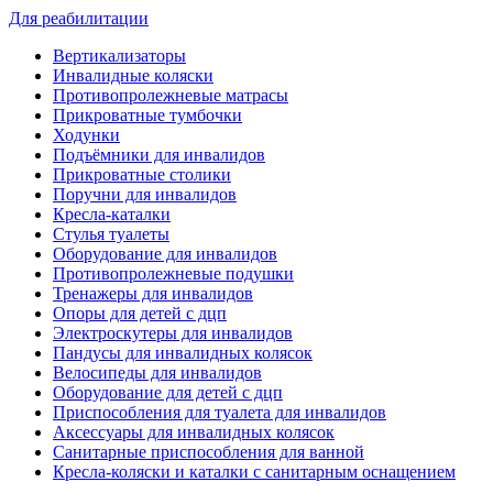
Для реабилитации
Вертикализаторы
Инвалидные коляски
Противопролежневые матрасы
Прикроватные тумбочки
Ходунки
Подъёмники для инвалидов
Прикроватные столики
Поручни для инвалидов
Кресла-каталки
Стулья туалеты
Оборудование для инвалидов
Противопролежневые подушки
Тренажеры для инвалидов
Опоры для детей с дцп
Электроскутеры для инвалидов
Пандусы для инвалидных колясок
Велосипеды для инвалидов
Оборудование для детей с дцп
Приспособления для туалета для инвалидов
Аксессуары для инвалидных колясок
Санитарные приспособления для ванной
Кресла-коляски и каталки с санитарным оснащением