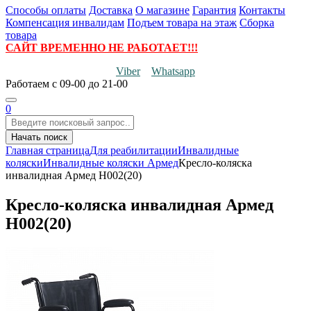
Способы оплаты
Доставка
О магазине
Гарантия
Контакты
Компенсация инвалидам
Подъем товара на этаж
Сборка
товара
САЙТ ВРЕМЕННО НЕ РАБОТАЕТ!!!
Viber
Whatsapp
Работаем
с 09-00 до 21-00
0
Начать поиск
Главная страница
Для реабилитации
Инвалидные
коляски
Инвалидные коляски Армед
Кресло-коляска
инвалидная Армед H002(20)
Кресло-коляска инвалидная Армед
H002(20)