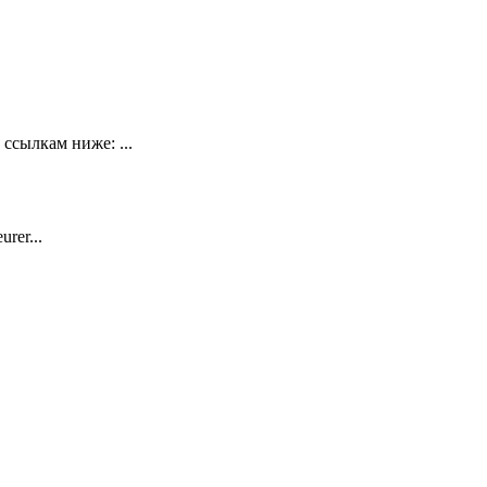
ссылкам ниже: ...
rer...