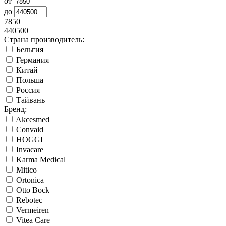
от
до
7850
440500
Страна производитель:
Бельгия
Германия
Китай
Польша
Россия
Тайвань
Бренд:
Akcesmed
Convaid
HOGGI
Invacare
Karma Medical
Mitico
Ortonica
Otto Bock
Rebotec
Vermeiren
Vitea Care