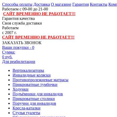
Способы оплаты
Доставка
О магазине
Гарантия
Контакты
Комп
Работаем с 09-00 до 21-00
САЙТ ВРЕМЕННО НЕ РАБОТАЕТ!!!
Гарантия качества
Своя служба доставки
Работаем
с 2007 г.
САЙТ ВРЕМЕННО НЕ РАБОТАЕТ!!!
ЗАКАЗАТЬ ЗВОНОК
Ваши покупки -
0
Сумма:
0 руб.
Для реабилитации
Вертикализаторы
Инвалидные коляски
Противопролежневые матрасы
Прикроватные тумбочки
Ходунки
Подъёмники для инвалидов
Прикроватные столики
Поручни для инвалидов
Кресла-каталки
Стулья туалеты