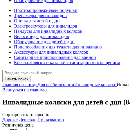
Оборудование для инвалидов
Противопролежневые подушки
Тренажеры для инвалидов
Опоры для детей с дцп
Электроскутеры для инвалидов
Пандусы для инвалидных колясок
Велосипеды для инвалидов
Оборудование для детей с дцп
Приспособления для туалета для инвалидов
Аксессуары для инвалидных колясок
Санитарные приспособления для ванной
Кресла-коляски и каталки с санитарным оснащением
Начать поиск
Главная страница
Для реабилитации
Инвалидные коляски
Инвали
Вернуться на главную
Инвалидные коляски для детей с дцп
(8
Сортировать товары по:
Дороже
Дешевле
По названию
Розничная цена