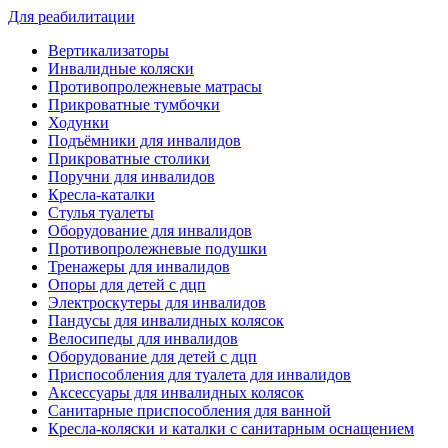
Для реабилитации
Вертикализаторы
Инвалидные коляски
Противопролежневые матрасы
Прикроватные тумбочки
Ходунки
Подъёмники для инвалидов
Прикроватные столики
Поручни для инвалидов
Кресла-каталки
Стулья туалеты
Оборудование для инвалидов
Противопролежневые подушки
Тренажеры для инвалидов
Опоры для детей с дцп
Электроскутеры для инвалидов
Пандусы для инвалидных колясок
Велосипеды для инвалидов
Оборудование для детей с дцп
Приспособления для туалета для инвалидов
Аксессуары для инвалидных колясок
Санитарные приспособления для ванной
Кресла-коляски и каталки с санитарным оснащением