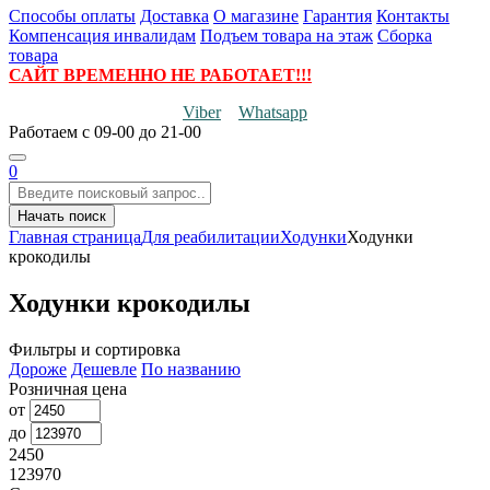
Способы оплаты
Доставка
О магазине
Гарантия
Контакты
Компенсация инвалидам
Подъем товара на этаж
Сборка
товара
САЙТ ВРЕМЕННО НЕ РАБОТАЕТ!!!
Viber
Whatsapp
Работаем
с 09-00 до 21-00
0
Начать поиск
Главная страница
Для реабилитации
Ходунки
Ходунки
крокодилы
Ходунки крокодилы
Фильтры и сортировка
Дороже
Дешевле
По названию
Розничная цена
от
до
2450
123970