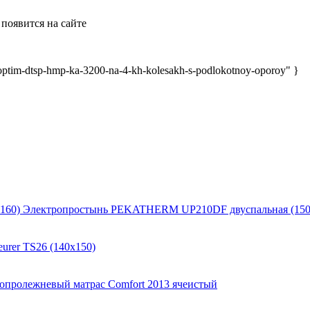
появится на сайте
tim-dtsp-hmp-ka-3200-na-4-kh-kolesakh-s-podlokotnoy-oporoy" }
Электропростынь PEKATHERM UP210DF двуспальная (150
urer TS26 (140x150)
опролежневый матрас Comfort 2013 ячеистый