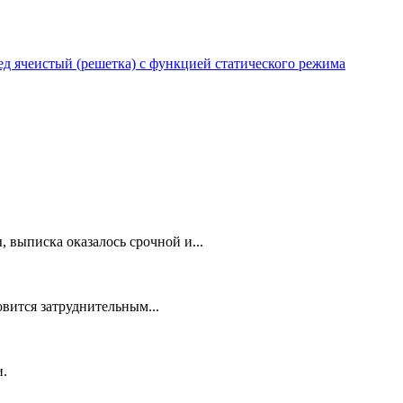
 ячеистый (решетка) с функцией статического режима
 выписка оказалось срочной и...
овится затруднительным...
и.