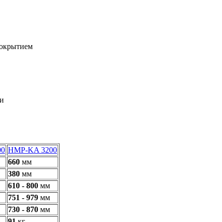
покрытием
ти
00
HMP-KA 3200
660
мм
380
мм
610 - 800
мм
751 - 979
мм
730 - 870
мм
91
кг