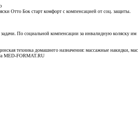
о
ски Отто Бок старт комфорт с компенсацией от соц. защиты.
задачи. По социальной компенсации за инвалидную коляску им п
цинская техника домашнего назначения: массажные накидки, ма
лита MED-FORMAT.RU