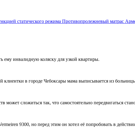
Противопролежневый матрас Армед
ть ему инвалидную коляску для узкой квартиры.
ей клиентки в городе Чебоксары мама выписывается из больницы,
ств может сложиться так, что самостоятельно передвигаться стан
rmeiren 9300, но перед этим он хотел её попробовать в действи