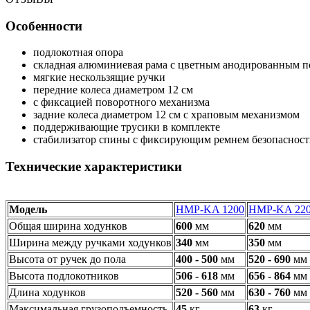
Особенности
подлокотная опора
складная алюминиевая рама с цветным анодированным 
мягкие нескользящие ручки
передние колеса диаметром 12 см
с фиксацией поворотного механизма
задние колеса диаметром 12 см с храповым механизмом
поддерживающие трусики в комплекте
стабилизатор спины с фиксирующим ремнем безопаснос
Технические характеристики
Модель
HMP-KA 1200
HMP-KA 22
Общая ширина ходунков
600
мм
620
мм
Ширина между ручками ходунков
340
мм
350
мм
Высота от ручек до пола
400 - 500
мм
520 - 690
мм
Высота подлокотников
506 - 618
мм
656 - 864
мм
Длина ходунков
520 - 560
мм
630 - 760
мм
Максимальная грузоподъемность
45
кг
63
кг