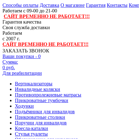
Способы оплаты
Доставка
О магазине
Гарантия
Контакты
Комп
Работаем с 09-00 до 21-00
САЙТ ВРЕМЕННО НЕ РАБОТАЕТ!!!
Гарантия качества
Своя служба доставки
Работаем
с 2007 г.
САЙТ ВРЕМЕННО НЕ РАБОТАЕТ!!!
ЗАКАЗАТЬ ЗВОНОК
Ваши покупки -
0
Сумма:
0 руб.
Для реабилитации
Вертикализаторы
Инвалидные коляски
Противопролежневые матрасы
Прикроватные тумбочки
Ходунки
Подъёмники для инвалидов
Прикроватные столики
Поручни для инвалидов
Кресла-каталки
Стулья туалеты