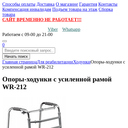
Способы оплаты
Доставка
О магазине
Гарантия
Контакты
Компенсация инвалидам
Подъем товара на этаж
Сборка
товара
САЙТ ВРЕМЕННО НЕ РАБОТАЕТ!!!
Viber
Whatsapp
Работаем
с 09-00 до 21-00
0
Начать поиск
Главная страница
Для реабилитации
Ходунки
Опоры-ходунки с
усиленной рамой WR-212
Опоры-ходунки с усиленной рамой
WR-212