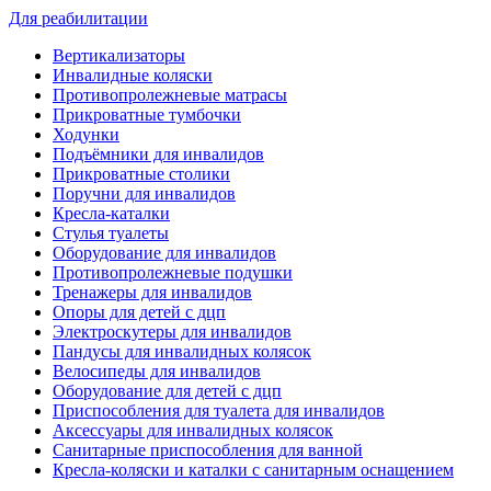
Для реабилитации
Вертикализаторы
Инвалидные коляски
Противопролежневые матрасы
Прикроватные тумбочки
Ходунки
Подъёмники для инвалидов
Прикроватные столики
Поручни для инвалидов
Кресла-каталки
Стулья туалеты
Оборудование для инвалидов
Противопролежневые подушки
Тренажеры для инвалидов
Опоры для детей с дцп
Электроскутеры для инвалидов
Пандусы для инвалидных колясок
Велосипеды для инвалидов
Оборудование для детей с дцп
Приспособления для туалета для инвалидов
Аксессуары для инвалидных колясок
Санитарные приспособления для ванной
Кресла-коляски и каталки с санитарным оснащением