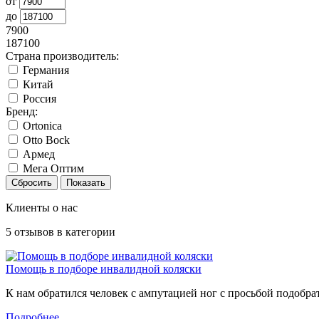
от
до
7900
187100
Страна производитель:
Германия
Китай
Россия
Бренд:
Ortonica
Otto Bock
Армед
Мега Оптим
Клиенты о нас
5
отзывов в категории
Помощь в подборе инвалидной коляски
К нам обратился человек с ампутацией ног с просьбой подобра
Подробнее