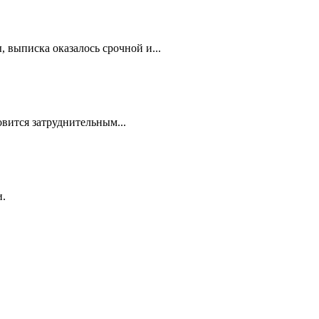
 выписка оказалось срочной и...
овится затруднительным...
и.