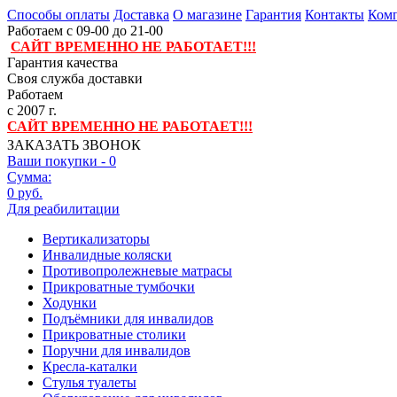
Способы оплаты
Доставка
О магазине
Гарантия
Контакты
Комп
Работаем с 09-00 до 21-00
САЙТ ВРЕМЕННО НЕ РАБОТАЕТ!!!
Гарантия качества
Своя служба доставки
Работаем
с 2007 г.
САЙТ ВРЕМЕННО НЕ РАБОТАЕТ!!!
ЗАКАЗАТЬ ЗВОНОК
Ваши покупки -
0
Сумма:
0 руб.
Для реабилитации
Вертикализаторы
Инвалидные коляски
Противопролежневые матрасы
Прикроватные тумбочки
Ходунки
Подъёмники для инвалидов
Прикроватные столики
Поручни для инвалидов
Кресла-каталки
Стулья туалеты