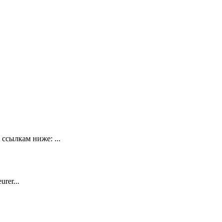
ссылкам ниже: ...
rer...