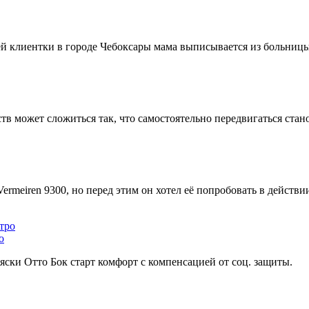
ей клиентки в городе Чебоксары мама выписывается из больницы,
ств может сложиться так, что самостоятельно передвигаться стан
rmeiren 9300, но перед этим он хотел её попробовать в действи
о
ски Отто Бок старт комфорт с компенсацией от соц. защиты.