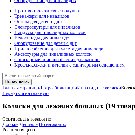
Оборудование для инвалидов
Противопролежневые подушки
Тренажеры для инвалидов
Опоры для детей с дцп
Электроскутеры для инвалидов
Пандусы для инвалидных колясок
Велосипеды для инвалидов
Оборудование для детей с дцп
Приспособления для туалета для инвалидов
Аксессуары для инвалидных колясок
Санитарные приспособления для ванной
Кресла-коляски и каталки с санитарным оснащением
Начать поиск
Главная страница
Для реабилитации
Инвалидные коляски
Коляс
Вернуться на главную
Коляски для лежачих больных
(19 това
Сортировать товары по:
Дороже
Дешевле
По названию
Розничная цена