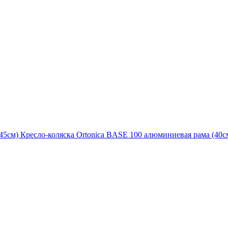
Кресло-коляска Ortonica BASE 100 алюминиевая рама (40с