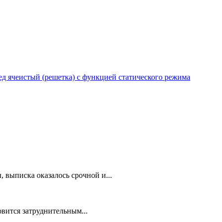
 ячеистый (решетка) с функцией статического режима
 выписка оказалось срочной и...
овится затруднительным...