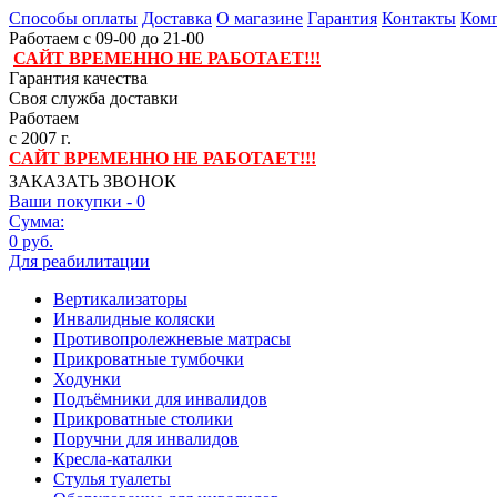
Способы оплаты
Доставка
О магазине
Гарантия
Контакты
Комп
Работаем с 09-00 до 21-00
САЙТ ВРЕМЕННО НЕ РАБОТАЕТ!!!
Гарантия качества
Своя служба доставки
Работаем
с 2007 г.
САЙТ ВРЕМЕННО НЕ РАБОТАЕТ!!!
ЗАКАЗАТЬ ЗВОНОК
Ваши покупки -
0
Сумма:
0 руб.
Для реабилитации
Вертикализаторы
Инвалидные коляски
Противопролежневые матрасы
Прикроватные тумбочки
Ходунки
Подъёмники для инвалидов
Прикроватные столики
Поручни для инвалидов
Кресла-каталки
Стулья туалеты