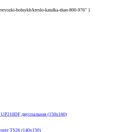
evozki-bolnykh/kreslo-katalka-titan-800-976" }
P210DF двуспальная (150x160)
urer TS26 (140x150)