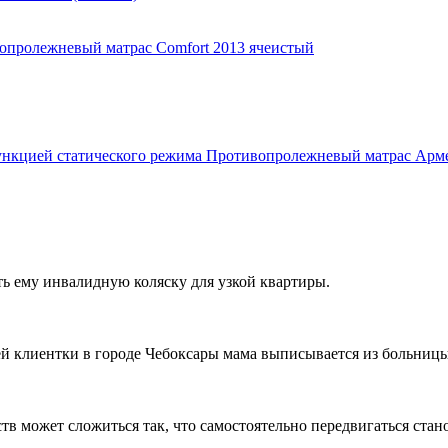
опролежневый матрас Comfort 2013 ячеистый
Противопролежневый матрас Армед
ть ему инвалидную коляску для узкой квартиры.
ей клиентки в городе Чебоксары мама выписывается из больницы,
ств может сложиться так, что самостоятельно передвигаться стан