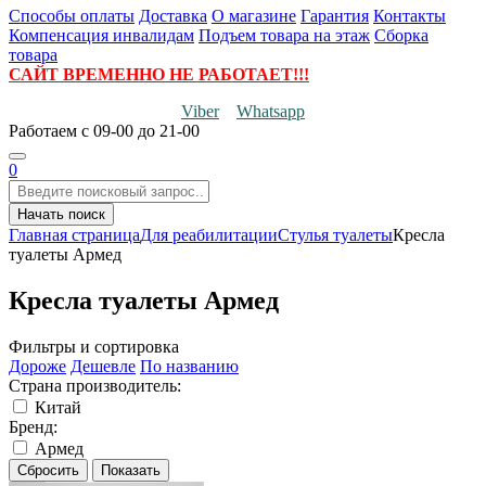
Способы оплаты
Доставка
О магазине
Гарантия
Контакты
Компенсация инвалидам
Подъем товара на этаж
Сборка
товара
САЙТ ВРЕМЕННО НЕ РАБОТАЕТ!!!
Viber
Whatsapp
Работаем
с 09-00 до 21-00
0
Начать поиск
Главная страница
Для реабилитации
Стулья туалеты
Кресла
туалеты Армед
Кресла туалеты Армед
Фильтры и сортировка
Дороже
Дешевле
По названию
Страна производитель:
Китай
Бренд:
Армед