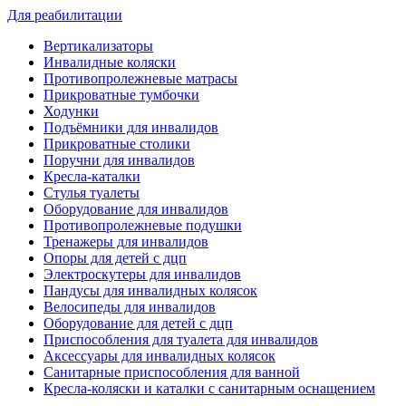
Для реабилитации
Вертикализаторы
Инвалидные коляски
Противопролежневые матрасы
Прикроватные тумбочки
Ходунки
Подъёмники для инвалидов
Прикроватные столики
Поручни для инвалидов
Кресла-каталки
Стулья туалеты
Оборудование для инвалидов
Противопролежневые подушки
Тренажеры для инвалидов
Опоры для детей с дцп
Электроскутеры для инвалидов
Пандусы для инвалидных колясок
Велосипеды для инвалидов
Оборудование для детей с дцп
Приспособления для туалета для инвалидов
Аксессуары для инвалидных колясок
Санитарные приспособления для ванной
Кресла-коляски и каталки с санитарным оснащением