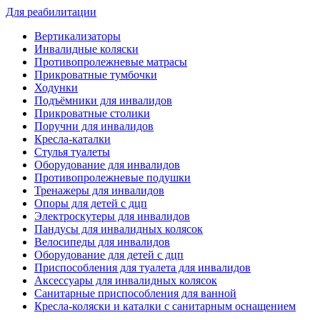
Для реабилитации
Вертикализаторы
Инвалидные коляски
Противопролежневые матрасы
Прикроватные тумбочки
Ходунки
Подъёмники для инвалидов
Прикроватные столики
Поручни для инвалидов
Кресла-каталки
Стулья туалеты
Оборудование для инвалидов
Противопролежневые подушки
Тренажеры для инвалидов
Опоры для детей с дцп
Электроскутеры для инвалидов
Пандусы для инвалидных колясок
Велосипеды для инвалидов
Оборудование для детей с дцп
Приспособления для туалета для инвалидов
Аксессуары для инвалидных колясок
Санитарные приспособления для ванной
Кресла-коляски и каталки с санитарным оснащением