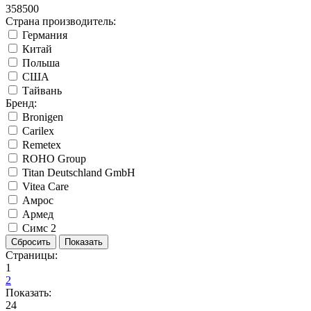
358500
Страна производитель:
Германия
Китай
Польша
США
Тайвань
Бренд:
Bronigen
Carilex
Remetex
ROHO Group
Titan Deutschland GmbH
Vitea Care
Амрос
Армед
Симс 2
Страницы:
1
2
Показать:
24