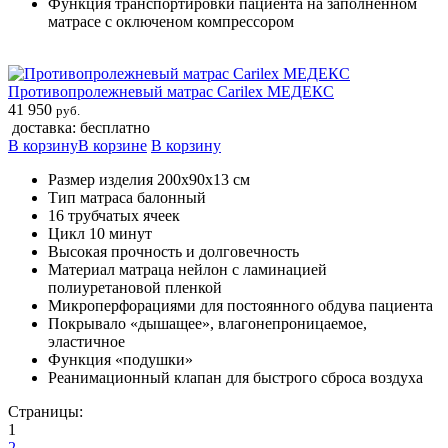
Функция транспортировки пациента на заполненном
матрасе с оключеном компрессором
Противопролежневый матрас Carilex МЕДЕКС
41 950
руб.
доставка: бесплатно
В корзину
В корзине
В корзину
Размер изделия 200х90х13 см
Тип матраса балонный
16 трубчатых ячеек
Цикл 10 минут
Высокая прочность и долговечность
Материал матраца нейлон с ламинацией
полиуретановой пленкой
Микроперфорациями для постоянного обдува пациента
Покрывало «дышащее», влагонепроницаемое,
эластичное
Функция «подушки»
Реанимационный клапан для быстрого сброса воздуха
Страницы:
1
2