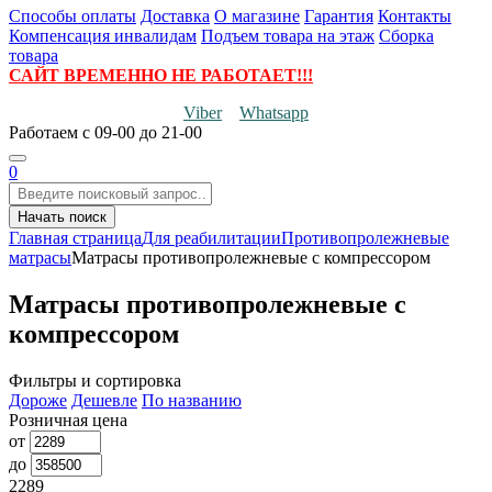
Способы оплаты
Доставка
О магазине
Гарантия
Контакты
Компенсация инвалидам
Подъем товара на этаж
Сборка
товара
САЙТ ВРЕМЕННО НЕ РАБОТАЕТ!!!
Viber
Whatsapp
Работаем
с 09-00 до 21-00
0
Начать поиск
Главная страница
Для реабилитации
Противопролежневые
матрасы
Матрасы противопролежневые с компрессором
Матрасы противопролежневые с
компрессором
Фильтры и сортировка
Дороже
Дешевле
По названию
Розничная цена
от
до
2289