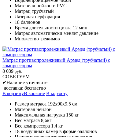
Водонепроницаемое чехол
Материал нейлон и PVC
Матрац трубчатый
Лазерная перфорация
18 баллонов
Время длительности цикла 12 мин
Матрас автоматически меняет давление
Множество режимов
Матрас противопролежневый Армед (трубчатый) с
компрессором
8 039
руб.
СОВЕТУЕМ
✔
Наличие уточняйте
доставка: бесплатно
В корзину
В корзине
В корзину
Размер матраса 192х90х9,5 см
Материал нейлон
Максимальная нагрузка 150 кг
Вес матраса 8,6кг
Вес компрессора 1,4 кг
18 воздушных камер в форме баллонов
Непромокающая защитная простыня