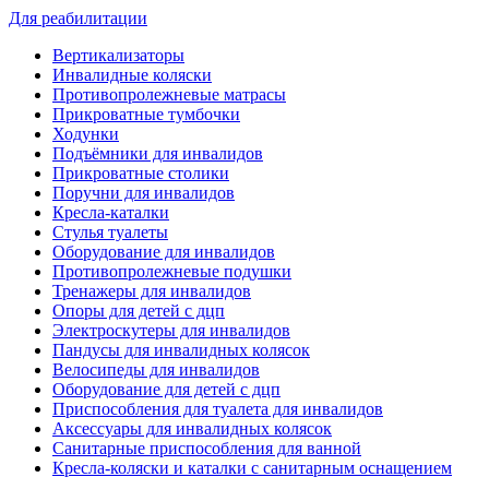
Для реабилитации
Вертикализаторы
Инвалидные коляски
Противопролежневые матрасы
Прикроватные тумбочки
Ходунки
Подъёмники для инвалидов
Прикроватные столики
Поручни для инвалидов
Кресла-каталки
Стулья туалеты
Оборудование для инвалидов
Противопролежневые подушки
Тренажеры для инвалидов
Опоры для детей с дцп
Электроскутеры для инвалидов
Пандусы для инвалидных колясок
Велосипеды для инвалидов
Оборудование для детей с дцп
Приспособления для туалета для инвалидов
Аксессуары для инвалидных колясок
Санитарные приспособления для ванной
Кресла-коляски и каталки с санитарным оснащением