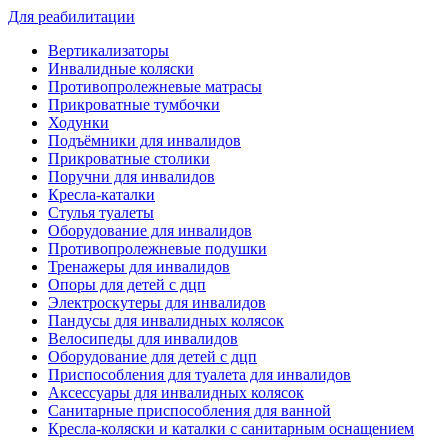
Для реабилитации
Вертикализаторы
Инвалидные коляски
Противопролежневые матрасы
Прикроватные тумбочки
Ходунки
Подъёмники для инвалидов
Прикроватные столики
Поручни для инвалидов
Кресла-каталки
Стулья туалеты
Оборудование для инвалидов
Противопролежневые подушки
Тренажеры для инвалидов
Опоры для детей с дцп
Электроскутеры для инвалидов
Пандусы для инвалидных колясок
Велосипеды для инвалидов
Оборудование для детей с дцп
Приспособления для туалета для инвалидов
Аксессуары для инвалидных колясок
Санитарные приспособления для ванной
Кресла-коляски и каталки с санитарным оснащением