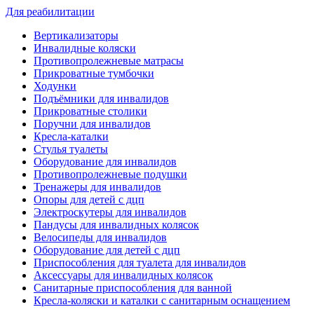
Для реабилитации
Вертикализаторы
Инвалидные коляски
Противопролежневые матрасы
Прикроватные тумбочки
Ходунки
Подъёмники для инвалидов
Прикроватные столики
Поручни для инвалидов
Кресла-каталки
Стулья туалеты
Оборудование для инвалидов
Противопролежневые подушки
Тренажеры для инвалидов
Опоры для детей с дцп
Электроскутеры для инвалидов
Пандусы для инвалидных колясок
Велосипеды для инвалидов
Оборудование для детей с дцп
Приспособления для туалета для инвалидов
Аксессуары для инвалидных колясок
Санитарные приспособления для ванной
Кресла-коляски и каталки с санитарным оснащением