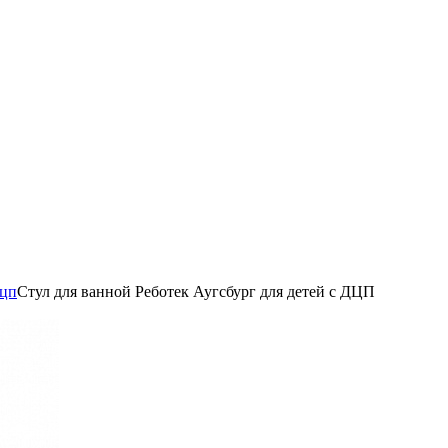
дцп
Стул для ванной Реботек Аугсбург для детей с ДЦП