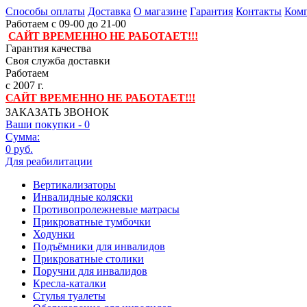
Способы оплаты
Доставка
О магазине
Гарантия
Контакты
Комп
Работаем с 09-00 до 21-00
САЙТ ВРЕМЕННО НЕ РАБОТАЕТ!!!
Гарантия качества
Своя служба доставки
Работаем
с 2007 г.
САЙТ ВРЕМЕННО НЕ РАБОТАЕТ!!!
ЗАКАЗАТЬ ЗВОНОК
Ваши покупки -
0
Сумма:
0 руб.
Для реабилитации
Вертикализаторы
Инвалидные коляски
Противопролежневые матрасы
Прикроватные тумбочки
Ходунки
Подъёмники для инвалидов
Прикроватные столики
Поручни для инвалидов
Кресла-каталки
Стулья туалеты