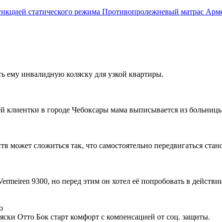
Противопролежневый матрас Армед
ть ему инвалидную коляску для узкой квартиры.
ей клиентки в городе Чебоксары мама выписывается из больницы,
ств может сложиться так, что самостоятельно передвигаться стан
rmeiren 9300, но перед этим он хотел её попробовать в действи
о
ски Отто Бок старт комфорт с компенсацией от соц. защиты.