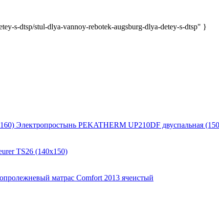
y-s-dtsp/stul-dlya-vannoy-rebotek-augsburg-dlya-detey-s-dtsp" }
Электропростынь PEKATHERM UP210DF двуспальная (150
urer TS26 (140x150)
опролежневый матрас Comfort 2013 ячеистый