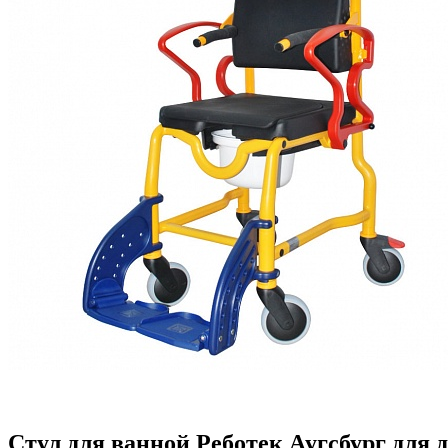
Стул для ванной Реботек Аугсбург для 