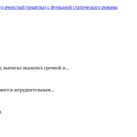
 ячеистый (решетка) с функцией статического режима
 выписка оказалось срочной и...
овится затруднительным...
и.