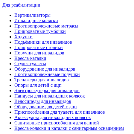
Для реабилитации
Вертикализаторы
Инвалидные коляски
Противопролежневые матрасы
Прикроватные тумбочки
Ходунки
Подъёмники для инвалидов
Прикроватные столики
Поручни для инвалидов
Кресла-каталки
Стулья туалеты
Оборудование для инвалидов
Противопролежневые подушки
Тренажеры для инвалидов
Опоры для детей с дцп
Электроскутеры для инвалидов
Пандусы для инвалидных колясок
Велосипеды для инвалидов
Оборудование для детей с дцп
Приспособления для туалета для инвалидов
Аксессуары для инвалидных колясок
Санитарные приспособления для ванной
Кресла-коляски и каталки с санитарным оснащением