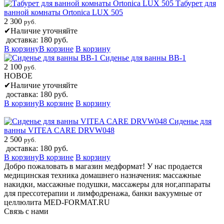
Табурет для
ванной комнаты Ortonica LUX 505
2 300
руб.
✔
Наличие уточняйте
доставка: 180 руб.
В корзину
В корзине
В корзину
Сиденье для ванны BB-1
2 100
руб.
НОВОЕ
✔
Наличие уточняйте
доставка: 180 руб.
В корзину
В корзине
В корзину
Сиденье для
ванны VITEA CARE DRVW048
2 500
руб.
доставка: 180 руб.
В корзину
В корзине
В корзину
Добро пожаловать в магазин медформат! У нас продается
медицинская техника домашнего назначения: массажные
накидки, массажные подушки, массажеры для ног,аппараты
для прессотерапии и лимфодренажа, банки вакуумные от
целлюлита MED-FORMAT.RU
Связь с нами
Viber
Whatsapp