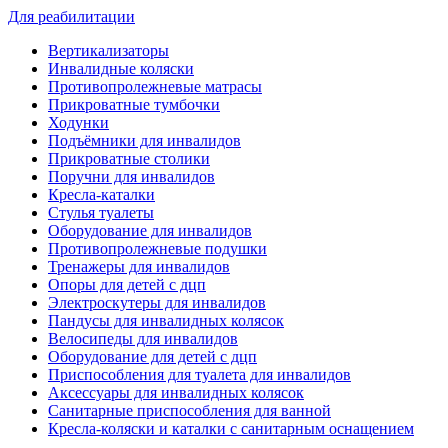
Для реабилитации
Вертикализаторы
Инвалидные коляски
Противопролежневые матрасы
Прикроватные тумбочки
Ходунки
Подъёмники для инвалидов
Прикроватные столики
Поручни для инвалидов
Кресла-каталки
Стулья туалеты
Оборудование для инвалидов
Противопролежневые подушки
Тренажеры для инвалидов
Опоры для детей с дцп
Электроскутеры для инвалидов
Пандусы для инвалидных колясок
Велосипеды для инвалидов
Оборудование для детей с дцп
Приспособления для туалета для инвалидов
Аксессуары для инвалидных колясок
Санитарные приспособления для ванной
Кресла-коляски и каталки с санитарным оснащением