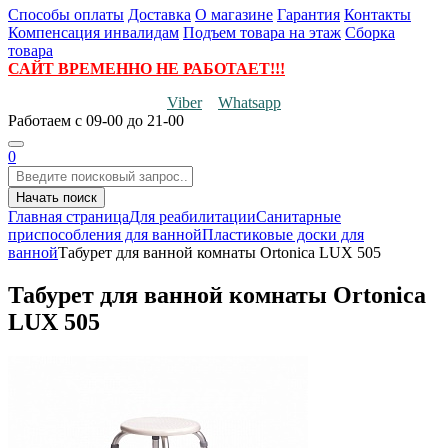
Способы оплаты
Доставка
О магазине
Гарантия
Контакты
Компенсация инвалидам
Подъем товара на этаж
Сборка
товара
САЙТ ВРЕМЕННО НЕ РАБОТАЕТ!!!
Viber
Whatsapp
Работаем
с 09-00 до 21-00
0
Начать поиск
Главная страница
Для реабилитации
Санитарные
приспособления для ванной
Пластиковые доски для
ванной
Табурет для ванной комнаты Ortonica LUX 505
Табурет для ванной комнаты Ortonica
LUX 505