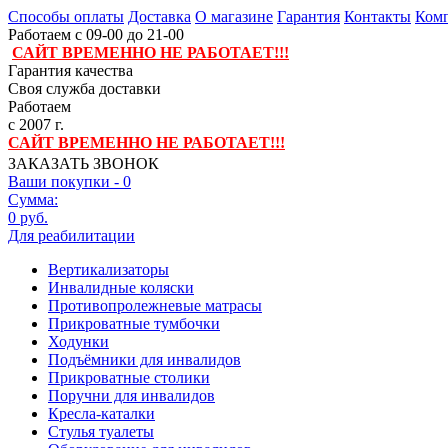
Способы оплаты
Доставка
О магазине
Гарантия
Контакты
Комп
Работаем с 09-00 до 21-00
САЙТ ВРЕМЕННО НЕ РАБОТАЕТ!!!
Гарантия качества
Своя служба доставки
Работаем
с 2007 г.
САЙТ ВРЕМЕННО НЕ РАБОТАЕТ!!!
ЗАКАЗАТЬ ЗВОНОК
Ваши покупки -
0
Сумма:
0 руб.
Для реабилитации
Вертикализаторы
Инвалидные коляски
Противопролежневые матрасы
Прикроватные тумбочки
Ходунки
Подъёмники для инвалидов
Прикроватные столики
Поручни для инвалидов
Кресла-каталки
Стулья туалеты