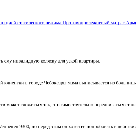
Противопролежневый матрас Армед
ть ему инвалидную коляску для узкой квартиры.
ей клиентки в городе Чебоксары мама выписывается из больницы,
ств может сложиться так, что самостоятельно передвигаться стан
rmeiren 9300, но перед этим он хотел её попробовать в действи