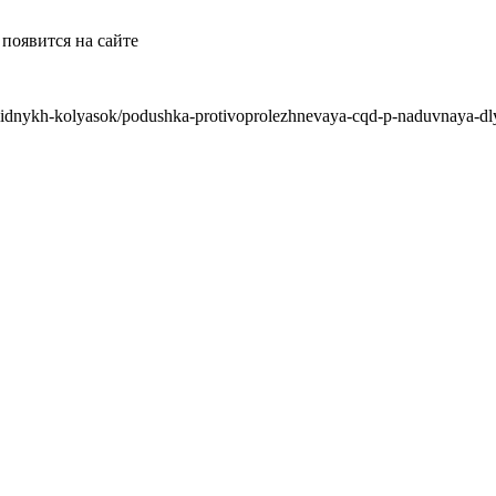
появится на сайте
dnykh-kolyasok/podushka-protivoprolezhnevaya-cqd-p-naduvnaya-dly