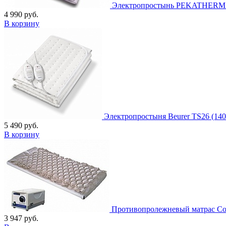
Электропростынь PEKATHERM U
4 990
руб.
В корзину
Электропростыня Beurer TS26 (140
5 490
руб.
В корзину
Противопролежневый матрас Com
3 947
руб.