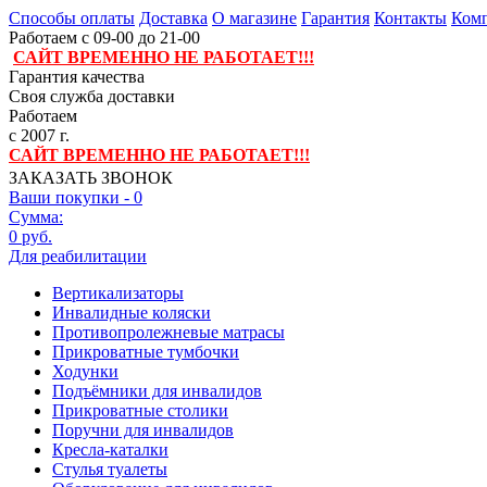
Способы оплаты
Доставка
О магазине
Гарантия
Контакты
Комп
Работаем с 09-00 до 21-00
САЙТ ВРЕМЕННО НЕ РАБОТАЕТ!!!
Гарантия качества
Своя служба доставки
Работаем
с 2007 г.
САЙТ ВРЕМЕННО НЕ РАБОТАЕТ!!!
ЗАКАЗАТЬ ЗВОНОК
Ваши покупки -
0
Сумма:
0 руб.
Для реабилитации
Вертикализаторы
Инвалидные коляски
Противопролежневые матрасы
Прикроватные тумбочки
Ходунки
Подъёмники для инвалидов
Прикроватные столики
Поручни для инвалидов
Кресла-каталки
Стулья туалеты