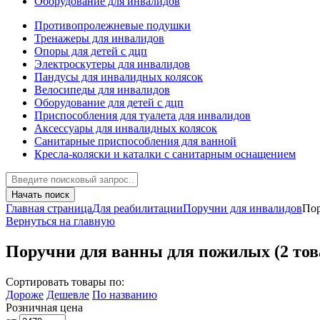
Оборудование для инвалидов
Противопролежневые подушки
Тренажеры для инвалидов
Опоры для детей с дцп
Электроскутеры для инвалидов
Пандусы для инвалидных колясок
Велосипеды для инвалидов
Оборудование для детей с дцп
Приспособления для туалета для инвалидов
Аксессуары для инвалидных колясок
Санитарные приспособления для ванной
Кресла-коляски и каталки с санитарным оснащением
Начать поиск
Главная страница
Для реабилитации
Поручни для инвалидов
Пор
Вернуться на главную
Поручни для ванны для пожилых
(2 то
Сортировать товары по:
Дороже
Дешевле
По названию
Розничная цена