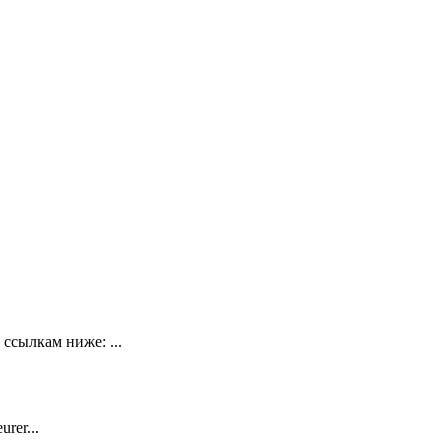
ссылкам ниже: ...
rer...