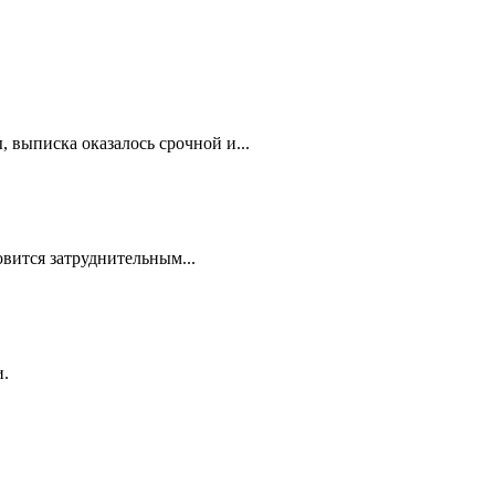
 выписка оказалось срочной и...
овится затруднительным...
и.