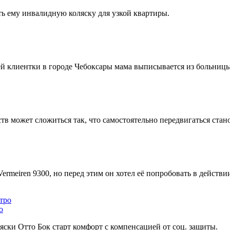
ть ему инвалидную коляску для узкой квартиры.
ей клиентки в городе Чебоксары мама выписывается из больницы,
ств может сложиться так, что самостоятельно передвигаться стан
rmeiren 9300, но перед этим он хотел её попробовать в действи
о
ски Отто Бок старт комфорт с компенсацией от соц. защиты.