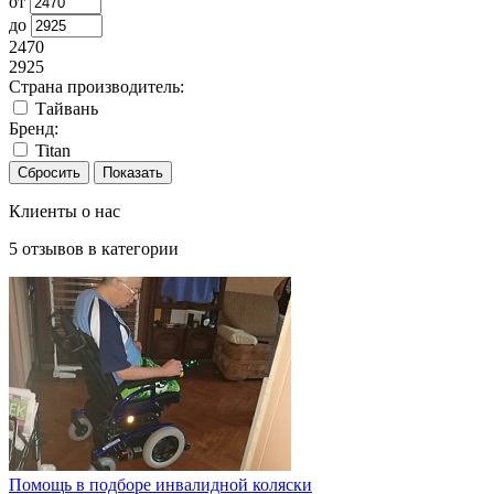
от
до
2470
2925
Страна производитель:
Тайвань
Бренд:
Titan
Клиенты о нас
5
отзывов в категории
Помощь в подборе инвалидной коляски