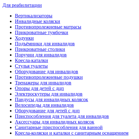
Для реабилитации
Вертикализаторы
Инвалидные коляски
Противопролежневые матрасы
Прикроватные тумбочки
Ходунки
Подъёмники для инвалидов
Прикроватные столики
Поручни для инвалидов
Кресла-каталки
Стулья туалеты
Оборудование для инвалидов
Противопролежневые подушки
Тренажеры для инвалидов
Опоры для детей с дцп
Электроскутеры для инвалидов
Пандусы для инвалидных колясок
Велосипеды для инвалидов
Оборудование для детей с дцп
Приспособления для туалета для инвалидов
Аксессуары для инвалидных колясок
Санитарные приспособления для ванной
Кресла-коляски и каталки с санитарным оснащением