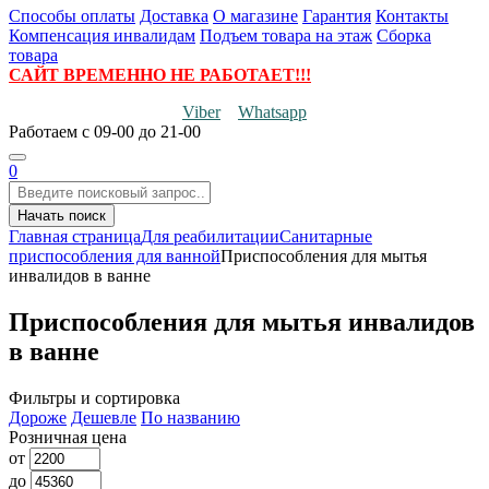
Способы оплаты
Доставка
О магазине
Гарантия
Контакты
Компенсация инвалидам
Подъем товара на этаж
Сборка
товара
САЙТ ВРЕМЕННО НЕ РАБОТАЕТ!!!
Viber
Whatsapp
Работаем
с 09-00 до 21-00
0
Начать поиск
Главная страница
Для реабилитации
Санитарные
приспособления для ванной
Приспособления для мытья
инвалидов в ванне
Приспособления для мытья инвалидов
в ванне
Фильтры и сортировка
Дороже
Дешевле
По названию
Розничная цена
от
до