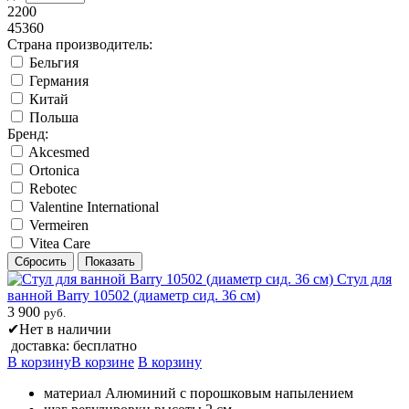
2200
45360
Страна производитель:
Бельгия
Германия
Китай
Польша
Бренд:
Akcesmed
Ortonica
Rebotec
Valentine International
Vermeiren
Vitea Care
Стул для
ванной Barry 10502 (диаметр сид. 36 см)
3 900
руб.
✔
Нет в наличии
доставка: бесплатно
В корзину
В корзине
В корзину
материал Алюминий с порошковым напылением