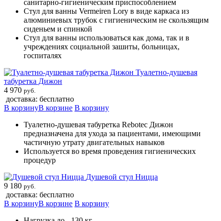
санитарно-гигиеническим приспособлением
Стул для ванны Vermeiren Lory в виде каркаса из
алюминиевых трубок с гигиеническим не скользящим
сиденьем и спинкой
Стул для ванны использоваться как дома, так и в
учреждениях социальной зашиты, больницах,
госпиталях
Туалетно-душевая
табуретка Дижон
4 970
руб.
доставка: бесплатно
В корзину
В корзине
В корзину
Туалетно-душевая табуретка Rebotec Дижон
предназначена для ухода за пациентами, имеющими
частичную утрату двигательных навыков
Используется во время проведения гигиенических
процедур
Душевой стул Ницца
9 180
руб.
доставка: бесплатно
В корзину
В корзине
В корзину
Нагрузка до - 130 кг.