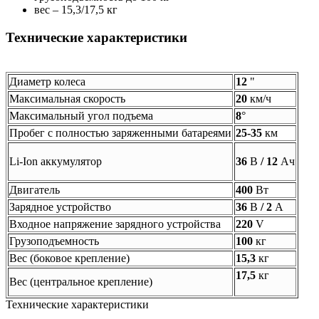
вес – 15,3/17,5 кг
Технические характеристики
Диаметр колеса
12
"
Максимальная скорость
20
км/ч
Максимальный угол подъема
8
°
Пробег с полностью заряженными батареями
25-35
км
Li-Ion аккумулятор
36
В
/ 12
Ач
Двигатель
400
Вт
Зарядное устройство
36
В
/ 2
А
Входное напряжение зарядного устройства
220
V
Грузоподъемность
100
кг
Вес (боковое крепление)
15,3
кг
17,5
кг
Вес (центральное крепление)
Технические характеристики