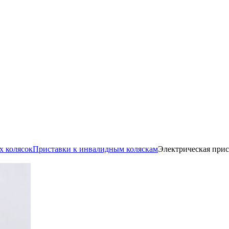
х колясок
Приставки к инвалидным коляскам
Электрическая прис