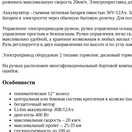
развивать максимальную скорость 20км/ч. Электроприставка д
Аккумулятор - съемная литиевая батарея емкостью 36V/12Ач. З
батареи к электросети через обычную бытовую розетку. Для пол
Управление электроприводом ручное, ручки управления осна
управление простым и безопасным. Ручки управления легко с
максимально удобной, а хранение возможным в любых жилых ус
Руль регулируется в двух направлениях-по высоте и по углу на
Электропривод оборудован 2 типами тормозов: дисковый тормо
На ручках расположен многофункциональный бортовой компьют
ошибок.
Особенности
пневматическое 12’’ колесо
центральная или боковая система крепления к коляске (н
бесщеточный мотор
Li-Ion аккумулятор 36В/12Ач
двигатель 400 Вт
максимальная скорость – 20 км/ч
максимальный пробег – 25-35 км
грузоподъемность до 100 кг