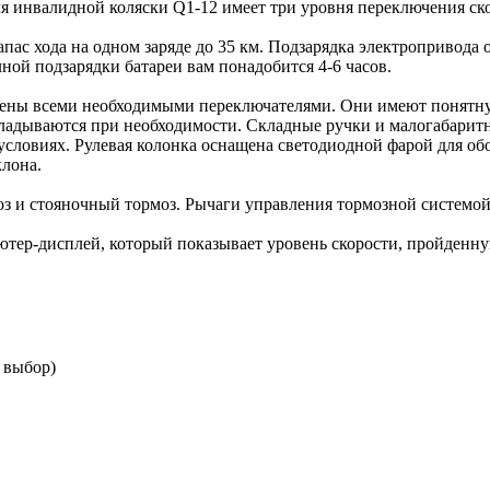
ля инвалидной коляски Q1-12 имеет три уровня переключения ск
апас хода на одном заряде до 35 км. Подзарядка электропривода
ной подзарядки батареи вам понадобится 4-6 часов.
щены всеми необходимыми переключателями. Они имеют понятну
кладываются при необходимости. Складные ручки и малогабарит
ловиях. Рулевая колонка оснащена светодиодной фарой для обо
клона.
з и стояночный тормоз. Рычаги управления тормозной системой
ер-дисплей, который показывает уровень скорости, пройденную
а выбор)