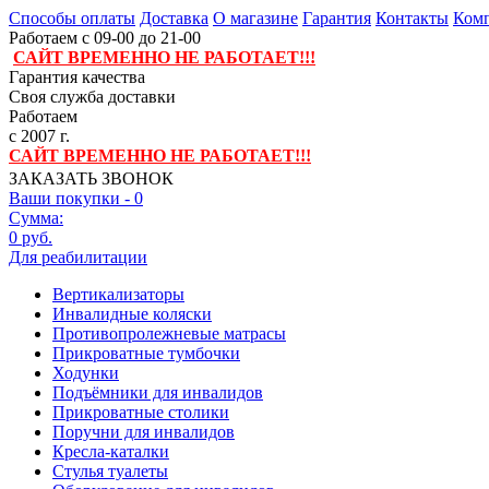
Способы оплаты
Доставка
О магазине
Гарантия
Контакты
Комп
Работаем с 09-00 до 21-00
САЙТ ВРЕМЕННО НЕ РАБОТАЕТ!!!
Гарантия качества
Своя служба доставки
Работаем
с 2007 г.
САЙТ ВРЕМЕННО НЕ РАБОТАЕТ!!!
ЗАКАЗАТЬ ЗВОНОК
Ваши покупки -
0
Сумма:
0 руб.
Для реабилитации
Вертикализаторы
Инвалидные коляски
Противопролежневые матрасы
Прикроватные тумбочки
Ходунки
Подъёмники для инвалидов
Прикроватные столики
Поручни для инвалидов
Кресла-каталки
Стулья туалеты