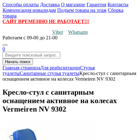
Способы оплаты
Доставка
О магазине
Гарантия
Контакты
Компенсация инвалидам
Подъем товара на этаж
Сборка
товара
САЙТ ВРЕМЕННО НЕ РАБОТАЕТ!!!
Viber
Whatsapp
Работаем
с 09-00 до 21-00
0
Начать поиск
Главная страница
Для реабилитации
Стулья
туалеты
Санитарные стулья туалеты
Кресло-стул с санитарным
оснащением активное на колесах Vermeiren NV 9302
Кресло-стул с санитарным
оснащением активное на колесах
Vermeiren NV 9302