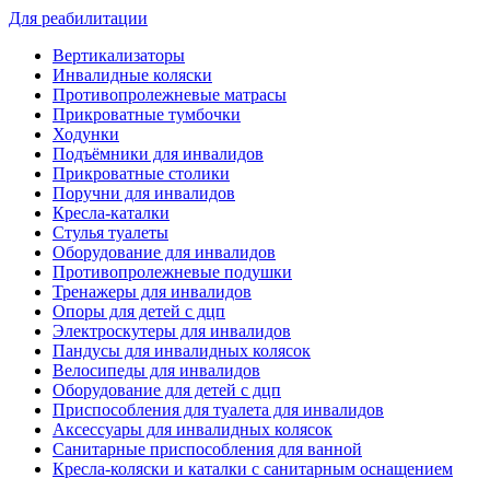
Для реабилитации
Вертикализаторы
Инвалидные коляски
Противопролежневые матрасы
Прикроватные тумбочки
Ходунки
Подъёмники для инвалидов
Прикроватные столики
Поручни для инвалидов
Кресла-каталки
Стулья туалеты
Оборудование для инвалидов
Противопролежневые подушки
Тренажеры для инвалидов
Опоры для детей с дцп
Электроскутеры для инвалидов
Пандусы для инвалидных колясок
Велосипеды для инвалидов
Оборудование для детей с дцп
Приспособления для туалета для инвалидов
Аксессуары для инвалидных колясок
Санитарные приспособления для ванной
Кресла-коляски и каталки с санитарным оснащением