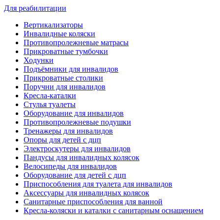
Для реабилитации
Вертикализаторы
Инвалидные коляски
Противопролежневые матрасы
Прикроватные тумбочки
Ходунки
Подъёмники для инвалидов
Прикроватные столики
Поручни для инвалидов
Кресла-каталки
Стулья туалеты
Оборудование для инвалидов
Противопролежневые подушки
Тренажеры для инвалидов
Опоры для детей с дцп
Электроскутеры для инвалидов
Пандусы для инвалидных колясок
Велосипеды для инвалидов
Оборудование для детей с дцп
Приспособления для туалета для инвалидов
Аксессуары для инвалидных колясок
Санитарные приспособления для ванной
Кресла-коляски и каталки с санитарным оснащением