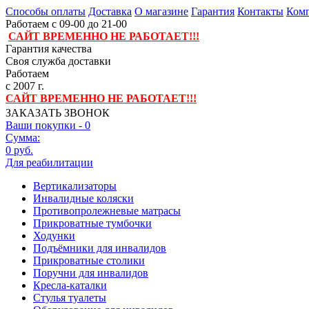
Способы оплаты
Доставка
О магазине
Гарантия
Контакты
Комп
Работаем с 09-00 до 21-00
САЙТ ВРЕМЕННО НЕ РАБОТАЕТ!!!
Гарантия качества
Своя служба доставки
Работаем
с 2007 г.
САЙТ ВРЕМЕННО НЕ РАБОТАЕТ!!!
ЗАКАЗАТЬ ЗВОНОК
Ваши покупки -
0
Сумма:
0 руб.
Для реабилитации
Вертикализаторы
Инвалидные коляски
Противопролежневые матрасы
Прикроватные тумбочки
Ходунки
Подъёмники для инвалидов
Прикроватные столики
Поручни для инвалидов
Кресла-каталки
Стулья туалеты