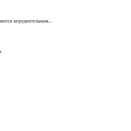
овится затруднительным...
и.