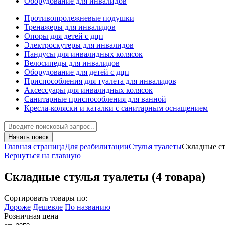
Оборудование для инвалидов
Противопролежневые подушки
Тренажеры для инвалидов
Опоры для детей с дцп
Электроскутеры для инвалидов
Пандусы для инвалидных колясок
Велосипеды для инвалидов
Оборудование для детей с дцп
Приспособления для туалета для инвалидов
Аксессуары для инвалидных колясок
Санитарные приспособления для ванной
Кресла-коляски и каталки с санитарным оснащением
Начать поиск
Главная страница
Для реабилитации
Стулья туалеты
Складные ст
Вернуться на главную
Складные стулья туалеты
(4 товара)
Сортировать товары по:
Дороже
Дешевле
По названию
Розничная цена