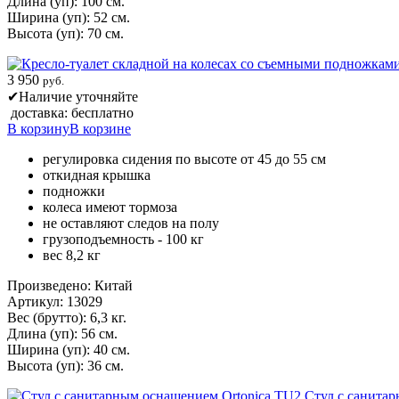
Длина (уп): 100 см.
Ширина (уп): 52 см.
Высота (уп): 70 см.
3 950
руб.
✔
Наличие уточняйте
доставка: бесплатно
В корзину
В корзине
регулировка сидения по высоте от 45 до 55 см
откидная крышка
подножки
колеса имеют тормоза
не оставляют следов на полу
грузоподъемность - 100 кг
вес 8,2 кг
Произведено: Китай
Артикул: 13029
Вес (брутто): 6,3 кг.
Длина (уп): 56 см.
Ширина (уп): 40 см.
Высота (уп): 36 см.
Стул с санита