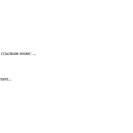
ссылкам ниже: ...
rer...