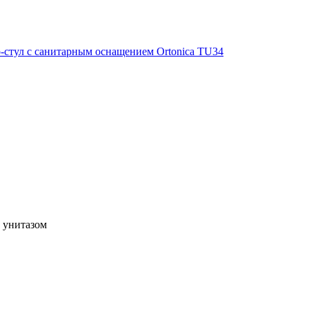
-стул с санитарным оснащением Ortonica TU34
м унитазом