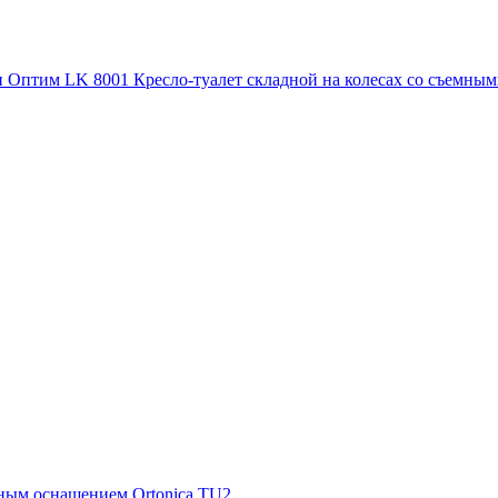
Кресло-туалет складной на колесах со съемн
рным оснащением Ortonica TU2