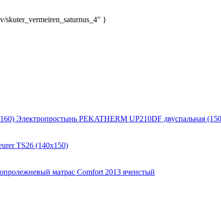
v/skuter_vermeiren_saturnus_4" }
Электропростынь PEKATHERM UP210DF двуспальная (150
urer TS26 (140x150)
опролежневый матрас Comfort 2013 ячеистый