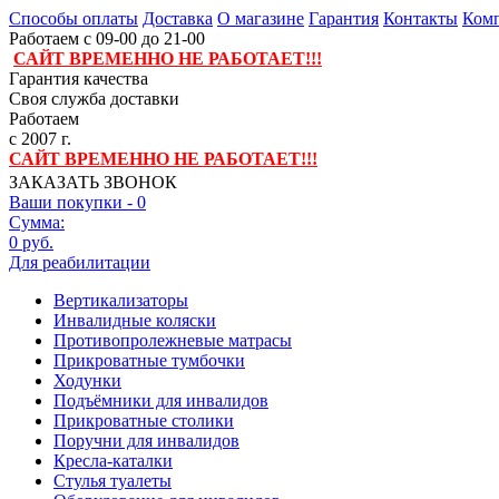
Способы оплаты
Доставка
О магазине
Гарантия
Контакты
Комп
Работаем с 09-00 до 21-00
САЙТ ВРЕМЕННО НЕ РАБОТАЕТ!!!
Гарантия качества
Своя служба доставки
Работаем
с 2007 г.
САЙТ ВРЕМЕННО НЕ РАБОТАЕТ!!!
ЗАКАЗАТЬ ЗВОНОК
Ваши покупки -
0
Сумма:
0 руб.
Для реабилитации
Вертикализаторы
Инвалидные коляски
Противопролежневые матрасы
Прикроватные тумбочки
Ходунки
Подъёмники для инвалидов
Прикроватные столики
Поручни для инвалидов
Кресла-каталки
Стулья туалеты