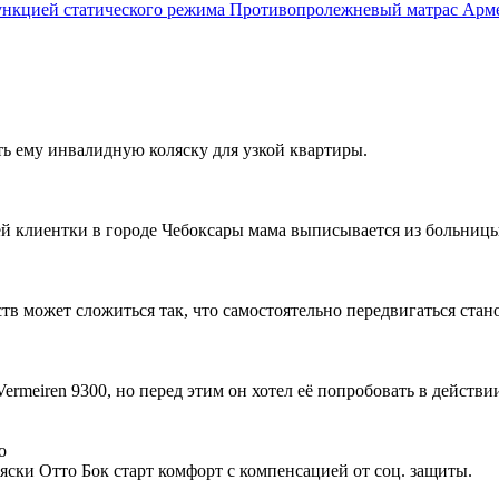
Противопролежневый матрас Армед
ть ему инвалидную коляску для узкой квартиры.
ей клиентки в городе Чебоксары мама выписывается из больницы,
ств может сложиться так, что самостоятельно передвигаться стан
rmeiren 9300, но перед этим он хотел её попробовать в действи
о
ски Отто Бок старт комфорт с компенсацией от соц. защиты.