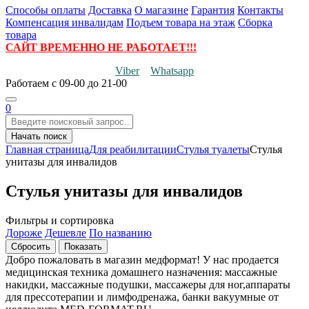
Способы оплаты
Доставка
О магазине
Гарантия
Контакты
Компенсация инвалидам
Подъем товара на этаж
Сборка
товара
САЙТ ВРЕМЕННО НЕ РАБОТАЕТ!!!
Viber
Whatsapp
Работаем
с 09-00 до 21-00
0
Начать поиск
Главная страница
Для реабилитации
Стулья туалеты
Стулья
унитазы для инвалидов
Стулья унитазы для инвалидов
Фильтры и сортировка
Дороже
Дешевле
По названию
Добро пожаловать в магазин медформат! У нас продается
медицинская техника домашнего назначения: массажные
накидки, массажные подушки, массажеры для ног,аппараты
для прессотерапии и лимфодренажа, банки вакуумные от