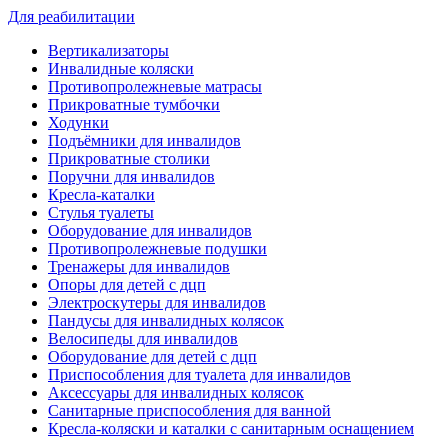
Для реабилитации
Вертикализаторы
Инвалидные коляски
Противопролежневые матрасы
Прикроватные тумбочки
Ходунки
Подъёмники для инвалидов
Прикроватные столики
Поручни для инвалидов
Кресла-каталки
Стулья туалеты
Оборудование для инвалидов
Противопролежневые подушки
Тренажеры для инвалидов
Опоры для детей с дцп
Электроскутеры для инвалидов
Пандусы для инвалидных колясок
Велосипеды для инвалидов
Оборудование для детей с дцп
Приспособления для туалета для инвалидов
Аксессуары для инвалидных колясок
Санитарные приспособления для ванной
Кресла-коляски и каталки с санитарным оснащением