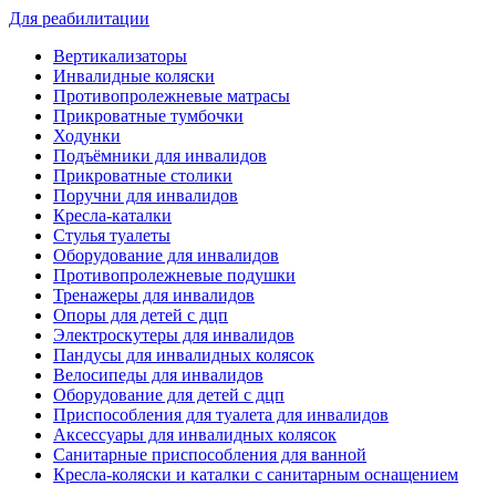
Для реабилитации
Вертикализаторы
Инвалидные коляски
Противопролежневые матрасы
Прикроватные тумбочки
Ходунки
Подъёмники для инвалидов
Прикроватные столики
Поручни для инвалидов
Кресла-каталки
Стулья туалеты
Оборудование для инвалидов
Противопролежневые подушки
Тренажеры для инвалидов
Опоры для детей с дцп
Электроскутеры для инвалидов
Пандусы для инвалидных колясок
Велосипеды для инвалидов
Оборудование для детей с дцп
Приспособления для туалета для инвалидов
Аксессуары для инвалидных колясок
Санитарные приспособления для ванной
Кресла-коляски и каталки с санитарным оснащением