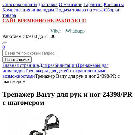
Способы оплаты
Доставка
О магазине
Гарантия
Контакты
Компенсация инвалидам
Подъем товара на этаж
Сборка
товара
САЙТ ВРЕМЕННО НЕ РАБОТАЕТ!!!
Viber
Whatsapp
Работаем
с 09-00 до 21-00
0
Начать поиск
Главная страница
Для реабилитации
Тренажеры для
инвалидов
Тренажеры для детей с ограниченными
возможностями
Тренажер Barry для рук и ног 24398/PR с
шагомером
Тренажер Barry для рук и ног 24398/PR
с шагомером