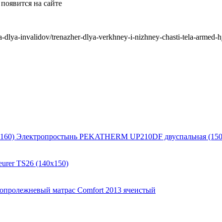
появится на сайте
lya-invalidov/trenazher-dlya-verkhney-i-nizhney-chasti-tela-armed-
Электропростынь PEKATHERM UP210DF двуспальная (150
urer TS26 (140x150)
опролежневый матрас Comfort 2013 ячеистый