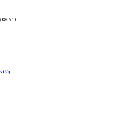
hj-086A" }
x160)