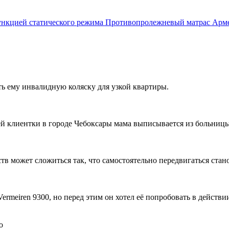
Противопролежневый матрас Армед
ть ему инвалидную коляску для узкой квартиры.
ей клиентки в городе Чебоксары мама выписывается из больницы,
ств может сложиться так, что самостоятельно передвигаться стан
rmeiren 9300, но перед этим он хотел её попробовать в действи
о