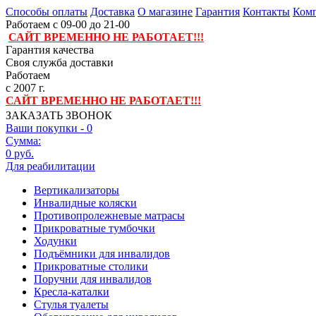
Способы оплаты
Доставка
О магазине
Гарантия
Контакты
Комп
Работаем с 09-00 до 21-00
САЙТ ВРЕМЕННО НЕ РАБОТАЕТ!!!
Гарантия качества
Своя служба доставки
Работаем
с 2007 г.
САЙТ ВРЕМЕННО НЕ РАБОТАЕТ!!!
ЗАКАЗАТЬ ЗВОНОК
Ваши покупки -
0
Сумма:
0 руб.
Для реабилитации
Вертикализаторы
Инвалидные коляски
Противопролежневые матрасы
Прикроватные тумбочки
Ходунки
Подъёмники для инвалидов
Прикроватные столики
Поручни для инвалидов
Кресла-каталки
Стулья туалеты