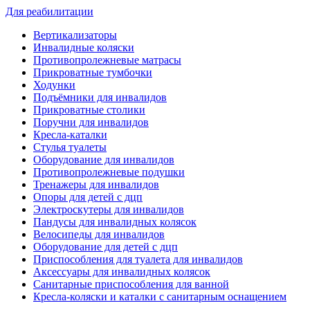
Для реабилитации
Вертикализаторы
Инвалидные коляски
Противопролежневые матрасы
Прикроватные тумбочки
Ходунки
Подъёмники для инвалидов
Прикроватные столики
Поручни для инвалидов
Кресла-каталки
Стулья туалеты
Оборудование для инвалидов
Противопролежневые подушки
Тренажеры для инвалидов
Опоры для детей с дцп
Электроскутеры для инвалидов
Пандусы для инвалидных колясок
Велосипеды для инвалидов
Оборудование для детей с дцп
Приспособления для туалета для инвалидов
Аксессуары для инвалидных колясок
Санитарные приспособления для ванной
Кресла-коляски и каталки с санитарным оснащением