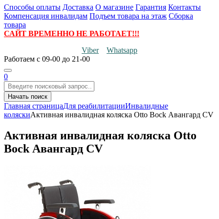
Способы оплаты
Доставка
О магазине
Гарантия
Контакты
Компенсация инвалидам
Подъем товара на этаж
Сборка
товара
САЙТ ВРЕМЕННО НЕ РАБОТАЕТ!!!
Viber
Whatsapp
Работаем
с 09-00 до 21-00
0
Начать поиск
Главная страница
Для реабилитации
Инвалидные
коляски
Активная инвалидная коляска Otto Bock Авангард CV
Активная инвалидная коляска Otto
Bock Авангард CV