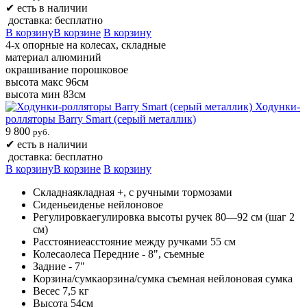
✔
есть в наличии
доставка: бесплатно
В корзину
В корзине
В корзину
4-х опорные на колесах, складные
материал алюминий
окрашивание порошковое
высота макс 96см
высота мин 83см
Ходунки-
ролляторы Barry Smart (серый металлик)
9 800
руб.
✔
есть в наличии
доставка: бесплатно
В корзину
В корзине
В корзину
Складнаякладная +, с ручными тормозами
Сиденьеиденье нейлоновое
Регулировкаегулировка высоты ручек 80—92 см (шаг 2
см)
Расстояниеасстояние между ручками 55 см
Колесаолеса Передние - 8", съемные
Задние - 7"
Корзина/сумкаорзина/сумка съемная нейлоновая сумка
Весес 7,5 кг
Высота 54см