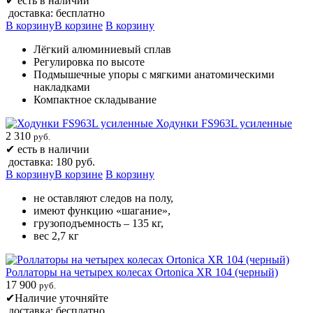
✔
есть в наличии
доставка: бесплатно
В корзину
В корзине
В корзину
Лёгкий алюминиевый сплав
Регулировка по высоте
Подмышечные упоры с мягкими анатомическими
накладками
Компактное складывание
Ходунки FS963L усиленные
2 310
руб.
✔
есть в наличии
доставка: 180 руб.
В корзину
В корзине
В корзину
не оставляют следов на полу,
имеют функцию «шагание»,
грузоподъемность – 135 кг,
вес 2,7 кг
Роллаторы на четырех колесах Ortonica XR 104 (черный)
17 900
руб.
✔
Наличие уточняйте
доставка: бесплатно