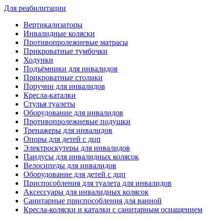
Для реабилитации
Вертикализаторы
Инвалидные коляски
Противопролежневые матрасы
Прикроватные тумбочки
Ходунки
Подъёмники для инвалидов
Прикроватные столики
Поручни для инвалидов
Кресла-каталки
Стулья туалеты
Оборудование для инвалидов
Противопролежневые подушки
Тренажеры для инвалидов
Опоры для детей с дцп
Электроскутеры для инвалидов
Пандусы для инвалидных колясок
Велосипеды для инвалидов
Оборудование для детей с дцп
Приспособления для туалета для инвалидов
Аксессуары для инвалидных колясок
Санитарные приспособления для ванной
Кресла-коляски и каталки с санитарным оснащением