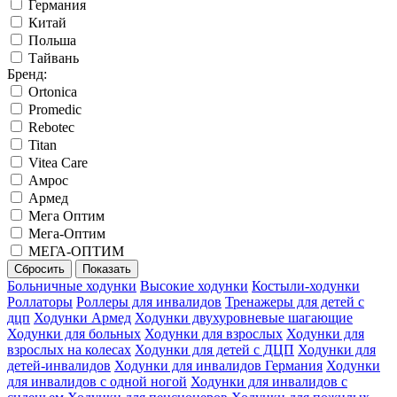
Германия
Китай
Польша
Тайвань
Бренд:
Ortonica
Promedic
Rebotec
Titan
Vitea Care
Амрос
Армед
Мега Оптим
Мега-Оптим
МЕГА-ОПТИМ
Больничные ходунки
Высокие ходунки
Костыли-ходунки
Роллаторы
Роллеры для инвалидов
Тренажеры для детей с
дцп
Ходунки Армед
Ходунки двухуровневые шагающие
Ходунки для больных
Ходунки для взрослых
Ходунки для
взрослых на колесах
Ходунки для детей с ДЦП
Ходунки для
детей-инвалидов
Ходунки для инвалидов Германия
Ходунки
для инвалидов с одной ногой
Ходунки для инвалидов с