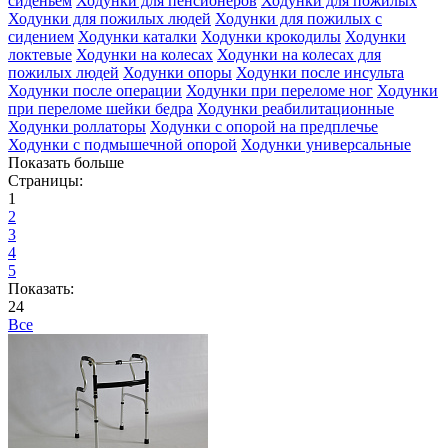
сиденьем
Ходунки для пенсионеров
Ходунки для пожилых
Ходунки для пожилых людей
Ходунки для пожилых с
сидением
Ходунки каталки
Ходунки крокодилы
Ходунки
локтевые
Ходунки на колесах
Ходунки на колесах для
пожилых людей
Ходунки опоры
Ходунки после инсульта
Ходунки после операции
Ходунки при переломе ног
Ходунки
при переломе шейки бедра
Ходунки реабилитационные
Ходунки роллаторы
Ходунки с опорой на предплечье
Ходунки с подмышечной опорой
Ходунки универсальные
Показать больше
Страницы:
1
2
3
4
5
Показать:
24
Все