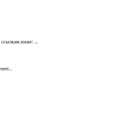
ссылкам ниже: ...
rer...