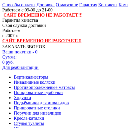
Способы оплаты
Доставка
О магазине
Гарантия
Контакты
Комп
Работаем с 09-00 до 21-00
САЙТ ВРЕМЕННО НЕ РАБОТАЕТ!!!
Гарантия качества
Своя служба доставки
Работаем
с 2007 г.
САЙТ ВРЕМЕННО НЕ РАБОТАЕТ!!!
ЗАКАЗАТЬ ЗВОНОК
Ваши покупки -
0
Сумма:
0 руб.
Для реабилитации
Вертикализаторы
Инвалидные коляски
Противопролежневые матрасы
Прикроватные тумбочки
Ходунки
Подъёмники для инвалидов
Прикроватные столики
Поручни для инвалидов
Кресла-каталки
Стулья туалеты