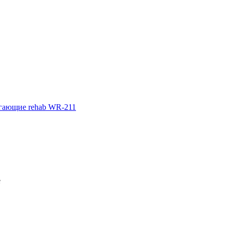
гающие rehab WR-211
е