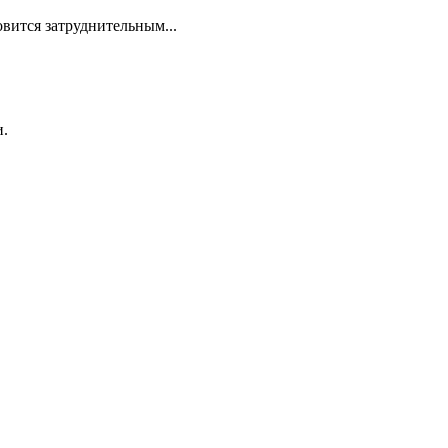
овится затруднительным...
и.