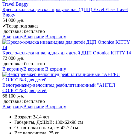
Кресло-коляска детская прогулочная (ДЦП) Excel Elise Travel
Buggy
54 000
руб.
✔
Товар под заказ
доставка: бесплатно
В корзину
В корзине
В корзину
Кресло-коляска инвалидная для детей ДЦП Ortonica KITTY 14
72 000
руб.
доставка: бесплатно
В корзину
В корзине
В корзину
Велотренажёр-велосипед реабилитационный "АНГЕЛ
СОЛО" №3 для детей
66 100
руб.
доставка: бесплатно
В корзину
В корзине
В корзину
Возраст: 3-14 лет
Габариты, ДxШxВ: 130x62x98 см
От пяточки о паха, см 42-72 см
Вес велосипеда: 25 кг