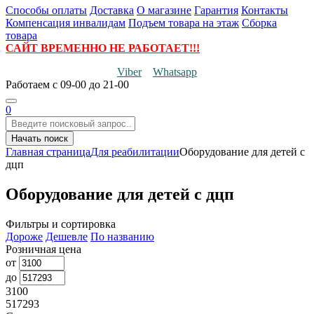
Способы оплаты
Доставка
О магазине
Гарантия
Контакты
Компенсация инвалидам
Подъем товара на этаж
Сборка
товара
САЙТ ВРЕМЕННО НЕ РАБОТАЕТ!!!
Viber
Whatsapp
Работаем
с 09-00 до 21-00
0
Начать поиск
Главная страница
Для реабилитации
Оборудование для детей с
дцп
Оборудование для детей с дцп
Фильтры и сортировка
Дороже
Дешевле
По названию
Розничная цена
от
до
3100
517293