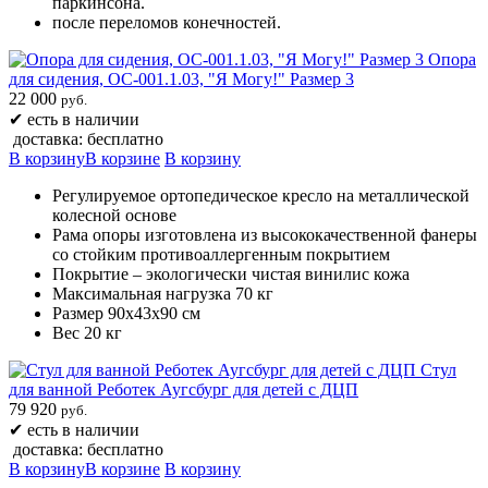
паркинсона.
после переломов конечностей.
Опора
для сидения, ОС-001.1.03, "Я Могу!" Размер 3
22 000
руб.
✔
есть в наличии
доставка: бесплатно
В корзину
В корзине
В корзину
Регулируемое ортопедическое кресло на металлической
колесной основе
Рама опоры изготовлена из высококачественной фанеры
со стойким противоаллергенным покрытием
Покрытие – экологически чистая винилис кожа
Максимальная нагрузка 70 кг
Размер 90х43х90 см
Вес 20 кг
Стул
для ванной Реботек Аугсбург для детей с ДЦП
79 920
руб.
✔
есть в наличии
доставка: бесплатно
В корзину
В корзине
В корзину