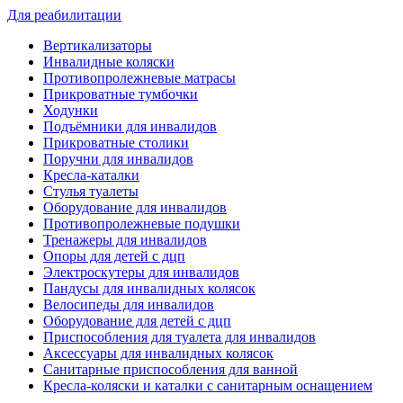
Для реабилитации
Вертикализаторы
Инвалидные коляски
Противопролежневые матрасы
Прикроватные тумбочки
Ходунки
Подъёмники для инвалидов
Прикроватные столики
Поручни для инвалидов
Кресла-каталки
Стулья туалеты
Оборудование для инвалидов
Противопролежневые подушки
Тренажеры для инвалидов
Опоры для детей с дцп
Электроскутеры для инвалидов
Пандусы для инвалидных колясок
Велосипеды для инвалидов
Оборудование для детей с дцп
Приспособления для туалета для инвалидов
Аксессуары для инвалидных колясок
Санитарные приспособления для ванной
Кресла-коляски и каталки с санитарным оснащением