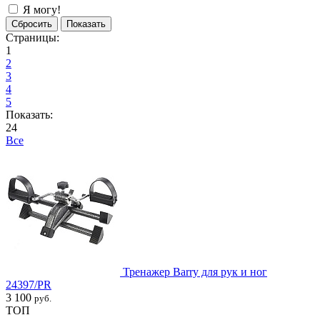
Я могу!
Страницы:
1
2
3
4
5
Показать:
24
Все
Тренажер Barry для рук и ног
24397/PR
3 100
руб.
ТОП