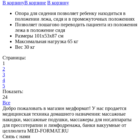
В корзину
В корзине
В корзину
Опора для сидения позволяет ребенку находиться в
положении лежа, сидя и в промежуточных положениях
Позволяет пошагово переводить пациента из положения
лежа в положение сидя
Размеры 101х53х87 см
Максимальная нагрузка 65 кг
Вес 30 кг
Страницы:
1
2
3
4
5
Показать:
24
Все
Добро пожаловать в магазин медформат! У нас продается
медицинская техника домашнего назначения: массажные
накидки, массажные подушки, массажеры для ног,аппараты
для прессотерапии и лимфодренажа, банки вакуумные от
целлюлита MED-FORMAT.RU
Связь с нами