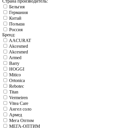
Страна производитель:
Бельгия
Германия
Китай
Польша
Россия
Бренд:
AACURAT
Akcesmed
Akcesmed
Armed
Barry
HOGGI
Mitico
Ortonica
Rebotec
Titan
Vermeiren
Vitea Care
Ангел соло
Армед
Мега Оптим
МЕГА-ОПТИМ