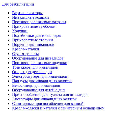
Для реабилитации
Вертикализаторы
Инвалидные коляски
Противопролежневые матрасы
Прикроватные тумбочки
Ходунки
Подъёмники для инвалидов
Прикроватные столики
Поручни для инвалидов
Кресла-каталки
Стулья туалеты
Оборудование для инвалидов
Противопролежневые подушки
Тренажеры для инвалидов
Опоры для детей с дцп
Электроскутеры для инвалидов
Пандусы для инвалидных колясок
Велосипеды для инвалидов
Оборудование для детей с дцп
Приспособления для туалета для инвалидов
Аксессуары для инвалидных колясок
Санитарные приспособления для ванной
Кресла-коляски и каталки с санитарным оснащением