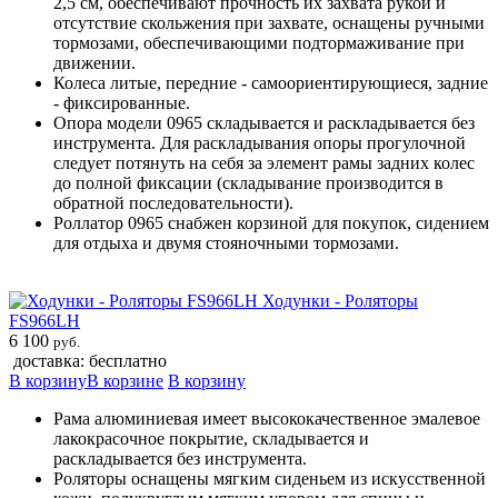
2,5 см, обеспечивают прочность их захвата рукой и
отсутствие скольжения при захвате, оснащены ручными
тормозами, обеспечивающими подтормаживание при
движении.
Колеса литые, передние - самоориентирующиеся, задние
- фиксированные.
Опора модели 0965 складывается и раскладывается без
инструмента. Для раскладывания опоры прогулочной
следует потянуть на себя за элемент рамы задних колес
до полной фиксации (складывание производится в
обратной последовательности).
Роллатор 0965 снабжен корзиной для покупок, сидением
для отдыха и двумя стояночными тормозами.
Ходунки - Роляторы
FS966LH
6 100
руб.
доставка: бесплатно
В корзину
В корзине
В корзину
Рама алюминиевая имеет высококачественное эмалевое
лакокрасочное покрытие, складывается и
раскладывается без инструмента.
Роляторы оснащены мягким сиденьем из искусственной