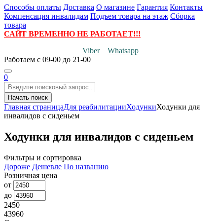
Способы оплаты
Доставка
О магазине
Гарантия
Контакты
Компенсация инвалидам
Подъем товара на этаж
Сборка
товара
САЙТ ВРЕМЕННО НЕ РАБОТАЕТ!!!
Viber
Whatsapp
Работаем
с 09-00 до 21-00
0
Начать поиск
Главная страница
Для реабилитации
Ходунки
Ходунки для
инвалидов с сиденьем
Ходунки для инвалидов с сиденьем
Фильтры и сортировка
Дороже
Дешевле
По названию
Розничная цена
от
до
2450
43960