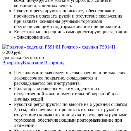
кожи, полукруглым мягким упором для спины и
корзиной для личных вещей.
Рукоятки регулируются по высоте, обеспечивают
прочность их захвата рукой и отсутствие скольжения
при захвате, оснащены ручными тормозами,
обеспечивающими подтормаживание при движении.
Колеса литые, передние - самоориентирующиеся, задние
- фиксированные.
Ролятор - ходунки FS914H
6 200
руб.
доставка: бесплатно
В корзину
В корзине
В корзину
Рама алюминиевая имеет высококачественное эмалевое
лакокрасочное покрытие, складывается и
раскладывается без инструмента.
Ролляторы оснащены мягким сиденьем из
искусственной кожи и вместительной корзиной для
личных вещей.
Рукоятки регулируются по высоте на 6 уровней с шагом
2,5 см, обеспечивают прочность их захвата рукой и
отсутствие скольжения при захвате, оснащены ручными
тормозами, обеспечивающими подтормаживание при
движении.
Колеса литые, передние - самоориентирующиеся, задние