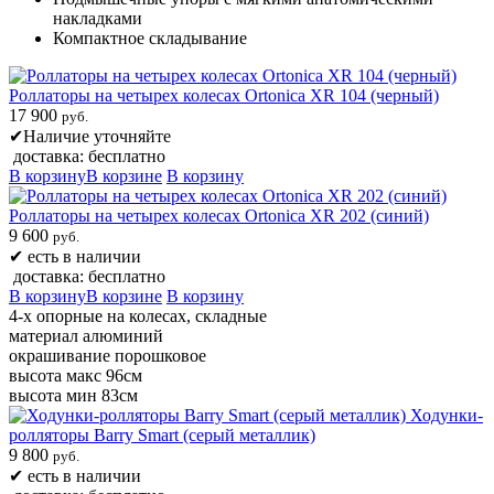
накладками
Компактное складывание
Роллаторы на четырех колесах Ortonica XR 104 (черный)
17 900
руб.
✔
Наличие уточняйте
доставка: бесплатно
В корзину
В корзине
В корзину
Роллаторы на четырех колесах Ortonica XR 202 (синий)
9 600
руб.
✔
есть в наличии
доставка: бесплатно
В корзину
В корзине
В корзину
4-х опорные на колесах, складные
материал алюминий
окрашивание порошковое
высота макс 96см
высота мин 83см
Ходунки-
ролляторы Barry Smart (серый металлик)
9 800
руб.
✔
есть в наличии