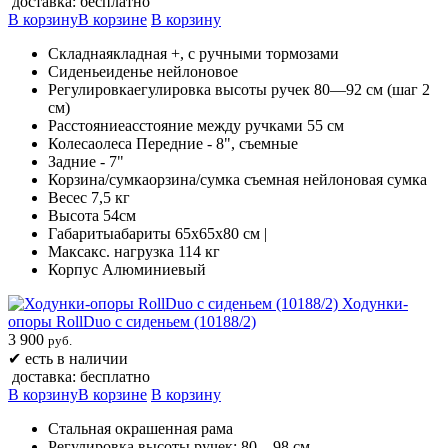
доставка: бесплатно
В корзину
В корзине
В корзину
Складнаякладная +, с ручными тормозами
Сиденьеиденье нейлоновое
Регулировкаегулировка высоты ручек 80—92 см (шаг 2
см)
Расстояниеасстояние между ручками 55 см
Колесаолеса Передние - 8", съемные
Задние - 7"
Корзина/сумкаорзина/сумка съемная нейлоновая сумка
Весес 7,5 кг
Высота 54см
Габаритыабариты 65х65х80 см |
Максакс. нагрузка 114 кг
Корпус Алюминиевый
Ходунки-
опоры RollDuo с сиденьем (10188/2)
3 900
руб.
✔
есть в наличии
доставка: бесплатно
В корзину
В корзине
В корзину
Стальная окрашенная рама
Регулировка высоты ручек: 80 – 98 см