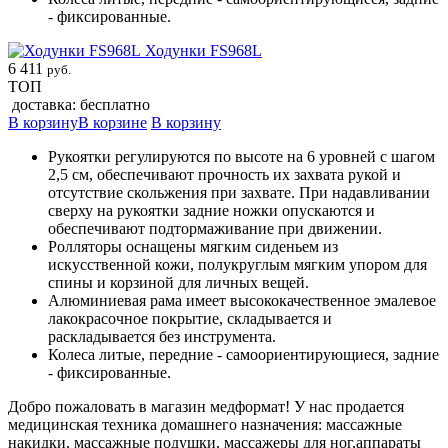
- фиксированные.
Ходунки FS968L
6 411
руб.
ТОП
доставка: бесплатно
В корзину
В корзине
В корзину
Рукоятки регулируются по высоте на 6 уровней с шагом
2,5 см, обеспечивают прочность их захвата рукой и
отсутствие скольжения при захвате. При надавливании
сверху на рукоятки задние ножки опускаются и
обеспечивают подтормаживание при движении.
Ролляторы оснащены мягким сиденьем из
искусственной кожи, полукруглым мягким упором для
спины и корзиной для личных вещей.
Алюминиевая рама имеет высококачественное эмалевое
лакокрасочное покрытие, складывается и
раскладывается без инструмента.
Колеса литые, передние - самоориентирующиеся, задние
- фиксированные.
Добро пожаловать в магазин медформат! У нас продается
медицинская техника домашнего назначения: массажные
накидки, массажные подушки, массажеры для ног,аппараты