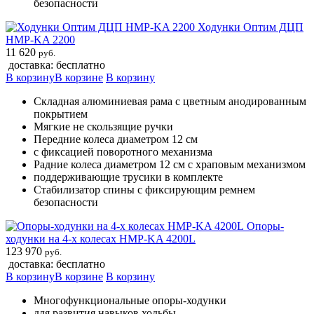
безопасности
Ходунки Оптим ДЦП
HMP-KA 2200
11 620
руб.
доставка: бесплатно
В корзину
В корзине
В корзину
Складная алюминиевая рама с цветным анодированным
покрытием
Мягкие не скользящие ручки
Передние колеса диаметром 12 см
c фиксацией поворотного механизма
Pадние колеса диаметром 12 см с храповым механизмом
поддерживающие трусики в комплекте
Cтабилизатор спины с фиксирующим ремнем
безопасности
Опоры-
ходунки на 4-х колесах HMP-KA 4200L
123 970
руб.
доставка: бесплатно
В корзину
В корзине
В корзину
Многофункциональные опоры-ходунки
для развития навыков ходьбы