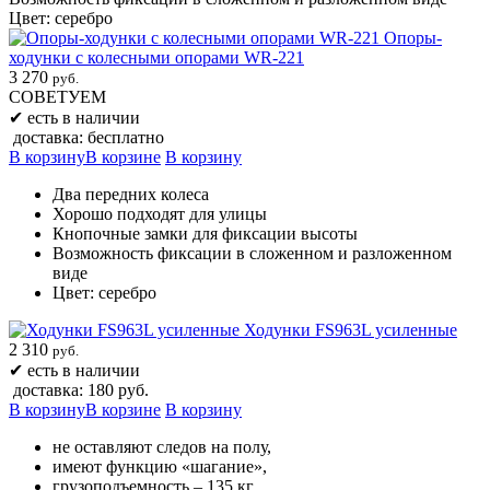
Цвет: серебро
Опоры-
ходунки с колесными опорами WR-221
3 270
руб.
СОВЕТУЕМ
✔
есть в наличии
доставка: бесплатно
В корзину
В корзине
В корзину
Два передних колеса
Хорошо подходят для улицы
Кнопочные замки для фиксации высоты
Возможность фиксации в сложенном и разложенном
виде
Цвет: серебро
Ходунки FS963L усиленные
2 310
руб.
✔
есть в наличии
доставка: 180 руб.
В корзину
В корзине
В корзину
не оставляют следов на полу,
имеют функцию «шагание»,
грузоподъемность – 135 кг,