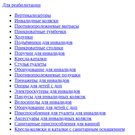
Для реабилитации
Вертикализаторы
Инвалидные коляски
Противопролежневые матрасы
Прикроватные тумбочки
Ходунки
Подъёмники для инвалидов
Прикроватные столики
Поручни для инвалидов
Кресла-каталки
Стулья туалеты
Оборудование для инвалидов
Противопролежневые подушки
Тренажеры для инвалидов
Опоры для детей с дцп
Электроскутеры для инвалидов
Пандусы для инвалидных колясок
Велосипеды для инвалидов
Оборудование для детей с дцп
Приспособления для туалета для инвалидов
Аксессуары для инвалидных колясок
Санитарные приспособления для ванной
Кресла-коляски и каталки с санитарным оснащением