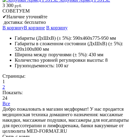
3 300
руб.
СОВЕТУЕМ
✔
Наличие уточняйте
доставка: бесплатно
В корзину
В корзине
В корзину
Габариты (ДхШхВ) (± 5%): 590х460х775-950 мм
Габариты в сложенном состоянии (ДхШхВ) (± 5%):
520х100х800 мм
Ширина между поручнями (± 5%): 430 мм
Количество уровней регулировки высоты: 8
Грузоподъемность: 100 кг
Страницы:
1
2
Показать:
24
Все
Добро пожаловать в магазин медформат! У нас продается
медицинская техника домашнего назначения: массажные
накидки, массажные подушки, массажеры для ног,аппараты
для прессотерапии и лимфодренажа, банки вакуумные от
целлюлита MED-FORMAT.RU
Связь с нами