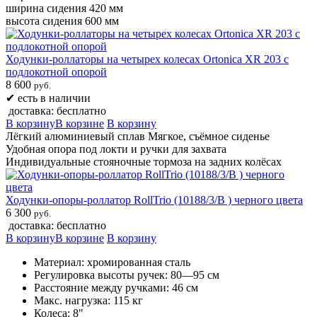
ширина сидения 420 мм
высота сидения 600 мм
Ходунки-роллаторы на четырех колесах Ortonica XR 203 с
подлокотной опорой
8 600
руб.
✔
есть в наличии
доставка: бесплатно
В корзину
В корзине
В корзину
Лёгкий алюминиевый сплав Мягкое, съёмное сиденье
Удобная опора под локти и ручки для захвата
Индивидуальные стояночные тормоза на задних колёсах
Ходунки-опоры-роллатор RollTrio (10188/3/B ) черного цвета
6 300
руб.
доставка: бесплатно
В корзину
В корзине
В корзину
Материал: хромированная сталь
Регулировка высоты ручек: 80—95 см
Расстояние между ручками: 46 см
Макс. нагрузка: 115 кг
Колеса: 8"